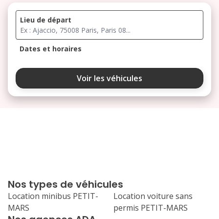
Lieu de départ
Dates et horaires
août 2026
Voir les véhicules
lu
ma
me
je
ve
3
4
5
6
7
10
11
12
13
14
17
18
19
20
21
Nos types de véhicules
24
25
26
27
28
Location minibus PETIT-
Location voiture sans
MARS
permis PETIT-MARS
31