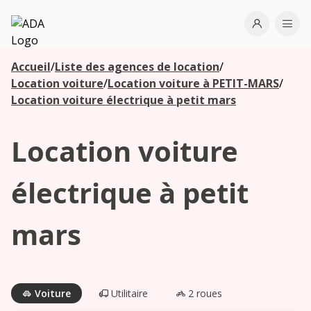
ADA
Open use
Ope
Accueil
/
Liste des agences de location
/
Les
Location voiture
/
Location voiture à PETIT-MARS
/
agences à
Location voiture électrique à petit mars
proximité
Location voiture
Commencez
votre
électrique à petit
recherche
pour voir les
mars
agences à
proximité
Voiture
Utilitaire
2 roues