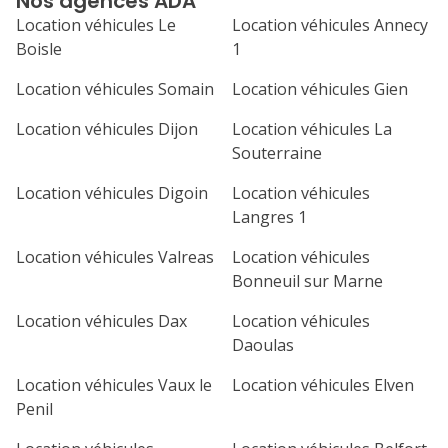
Nos agences ADA
septembre 2026
Location véhicules Le
Location véhicules Annecy
lu
ma
me
je
ve
Boisle
1
1
2
3
4
Location véhicules Somain
Location véhicules Gien
7
8
9
10
11
Location véhicules Dijon
Location véhicules La
Souterraine
14
15
16
17
18
Location véhicules Digoin
Location véhicules
21
22
23
24
25
Langres 1
Location véhicules Valreas
Location véhicules
28
29
30
Bonneuil sur Marne
Location véhicules Dax
Location véhicules
Daoulas
Location véhicules Vaux le
Location véhicules Elven
Penil