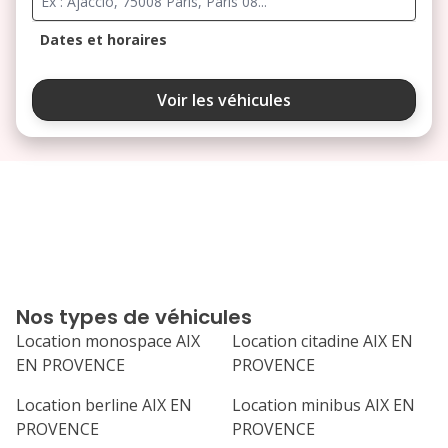
Dates et horaires
août 2026
Voir les véhicules
lu
ma
me
je
ve
3
4
5
6
7
10
11
12
13
14
17
18
19
20
21
Nos types de véhicules
24
25
26
27
28
Location monospace AIX
Location citadine AIX EN
EN PROVENCE
PROVENCE
31
septembre 2026
Location berline AIX EN
Location minibus AIX EN
PROVENCE
PROVENCE
lu
ma
me
je
ve