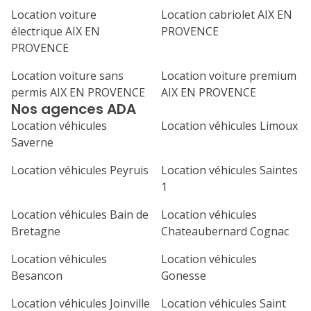
Location voiture
Location cabriolet AIX EN
1
2
3
4
électrique AIX EN
PROVENCE
7
8
9
10
11
PROVENCE
Location voiture sans
Location voiture premium
14
15
16
17
18
permis AIX EN PROVENCE
AIX EN PROVENCE
Nos agences ADA
21
22
23
24
25
Location véhicules
Location véhicules Limoux
28
29
30
Saverne
Location véhicules Peyruis
Location véhicules Saintes
1
Location véhicules Bain de
Location véhicules
Bretagne
Chateaubernard Cognac
Location véhicules
Location véhicules
Besancon
Gonesse
Location véhicules Joinville
Location véhicules Saint