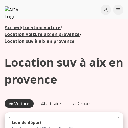
ADA
Open use
Ope
Accueil
/
Location voiture
/
Les
Location voiture aix en provence
/
agences à
Location suv à aix en provence
proximité
Location suv à aix en
Commencez
votre
provence
recherche
pour voir les
agences à
proximité
Voiture
Utilitaire
2 roues
Lieu de départ