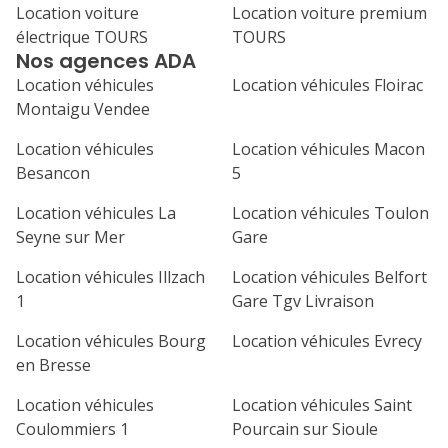
Location voiture
Location voiture premium
électrique TOURS
TOURS
7
8
9
10
11
Nos agences ADA
Location véhicules
Location véhicules Floirac
14
15
16
17
18
Montaigu Vendee
21
22
23
24
25
Location véhicules
Location véhicules Macon
Besancon
5
28
29
30
Location véhicules La
Location véhicules Toulon
Seyne sur Mer
Gare
Location véhicules Illzach
Location véhicules Belfort
1
Gare Tgv Livraison
Location véhicules Bourg
Location véhicules Evrecy
en Bresse
Location véhicules
Location véhicules Saint
Coulommiers 1
Pourcain sur Sioule