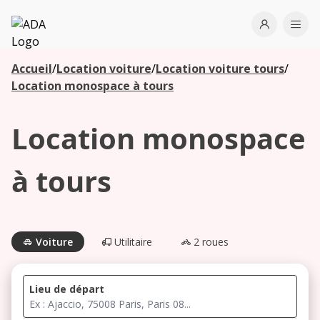
ADA
Open use
Ope
Accueil
/
Location voiture
/
Location voiture tours
/
Les
Location monospace à tours
agences à
proximité
Location monospace
Commencez
à tours
votre
recherche
pour voir les
agences à
Voiture
Utilitaire
2 roues
proximité
Lieu de départ