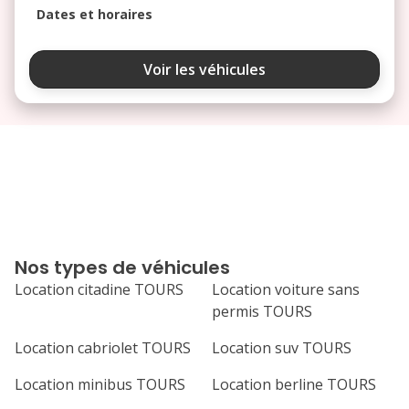
Dates et horaires
août 2026
Voir les véhicules
lu
ma
me
je
ve
3
4
5
6
7
10
11
12
13
14
17
18
19
20
21
Nos types de véhicules
24
25
26
27
28
Location citadine TOURS
Location voiture sans
permis TOURS
31
septembre 2026
Location cabriolet TOURS
Location suv TOURS
lu
ma
me
je
ve
Location minibus TOURS
Location berline TOURS
1
2
3
4