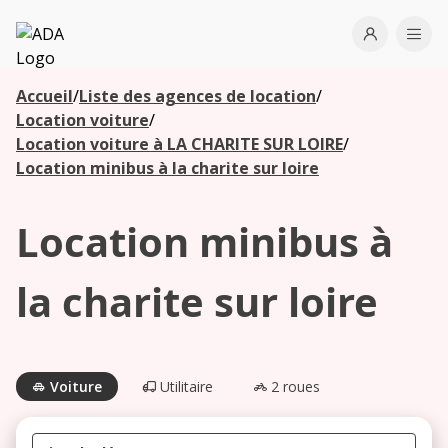
ADA
Open use
Ope
Accueil
/
Liste des agences de location
/
Les
Location voiture
/
agences à
Location voiture à LA CHARITE SUR LOIRE
/
proximité
Location minibus à la charite sur loire
Location minibus à
Commencez
votre
recherche
la charite sur loire
pour voir les
agences à
proximité
Voiture
Utilitaire
2 roues