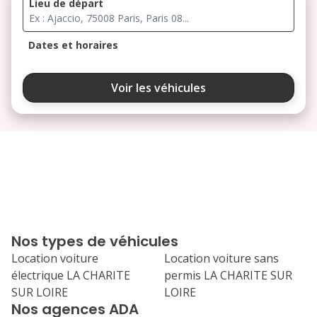
Lieu de départ
Dates et horaires
août 2026
Voir les véhicules
lu
ma
me
je
ve
3
4
5
6
7
10
11
12
13
14
17
18
19
20
21
Nos types de véhicules
24
25
26
27
28
Location voiture
Location voiture sans
électrique LA CHARITE
permis LA CHARITE SUR
31
SUR LOIRE
LOIRE
septembre 2026
Nos agences ADA