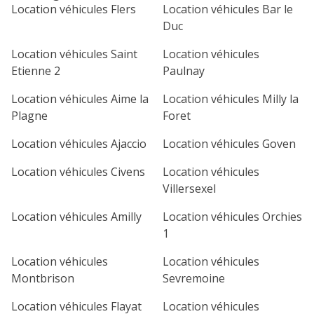
lu
ma
me
je
ve
Location véhicules Flers
Location véhicules Bar le
Duc
1
2
3
4
Location véhicules Saint
Location véhicules
7
8
9
10
11
Etienne 2
Paulnay
14
15
16
17
18
Location véhicules Aime la
Location véhicules Milly la
Plagne
Foret
21
22
23
24
25
Location véhicules Ajaccio
Location véhicules Goven
28
29
30
Location véhicules Civens
Location véhicules
Villersexel
Location véhicules Amilly
Location véhicules Orchies
1
Location véhicules
Location véhicules
Montbrison
Sevremoine
Location véhicules Flayat
Location véhicules