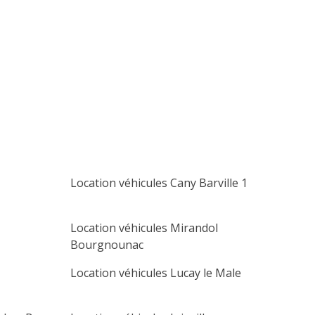
lu
ma
me
je
ve
sa
di
1
2
3
4
5
6
7
8
9
10
11
12
13
14
15
16
17
18
19
20
21
22
23
24
25
26
27
28
29
30
Location véhicules Cany Barville 1
Location véhicules Mirandol
Bourgnounac
Location véhicules Lucay le Male