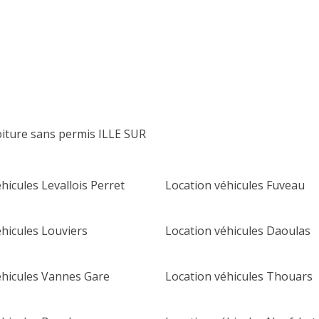
lu
ma
me
je
ve
sa
di
1
2
3
4
5
6
7
8
9
10
11
12
13
14
15
16
oiture sans permis ILLE SUR
17
18
19
20
21
22
23
24
25
26
27
28
29
30
hicules Levallois Perret
Location véhicules Fuveau
31
éhicules Louviers
Location véhicules Daoulas
éhicules Vannes Gare
Location véhicules Thouars