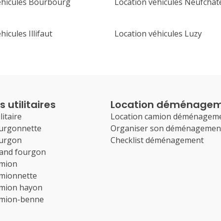
éhicules Bourbourg
Location véhicules Neufchat
hicules Illifaut
Location véhicules Luzy
 utilitaires
Location déménage
litaire
Location camion déménagem
ourgonnette
Organiser son déménagemen
ourgon
Checklist déménagement
rand fourgon
amion
amionnette
amion hayon
amion-benne