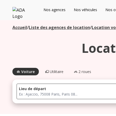
ADA
Nos agences
Nos véhicules
Nos of
Les agences à proximité
Accueil
/
Liste des agences de location
/
Location vo
Locat
Commencez votre recherche pour voir les agences à
proximité
Voiture
Utilitaire
2 roues
Lieu de départ