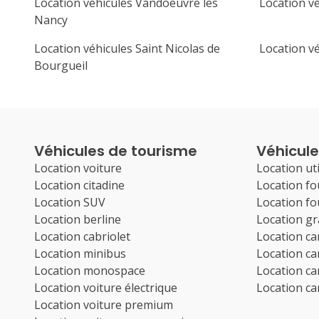
Location véhicules Vandoeuvre les
Location v
Nancy
Location véhicules Saint Nicolas de
Location vé
Bourgueil
Véhicules de tourisme
Véhicules
Location voiture
Location uti
Location citadine
Location f
Location SUV
Location f
Location berline
Location g
Location cabriolet
Location c
Location minibus
Location c
Location monospace
Location c
Location voiture électrique
Location c
Location voiture premium