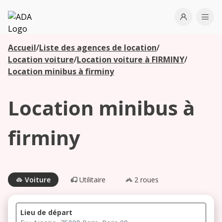
ADA
Open use
Ope
Accueil
/
Liste des agences de location
/
Les
Location voiture
/
Location voiture à FIRMINY
/
agences à
Location minibus à firminy
proximité
Location minibus à
Commencez
votre
firminy
recherche
pour voir les
agences à
proximité
Voiture
Utilitaire
2 roues
Lieu de départ