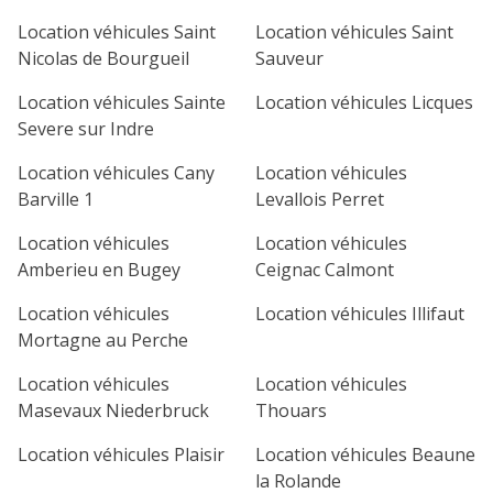
1
2
3
4
Location véhicules Saint
Location véhicules Saint
Nicolas de Bourgueil
Sauveur
7
8
9
10
11
Location véhicules Sainte
Location véhicules Licques
14
15
16
17
18
Severe sur Indre
21
22
23
24
25
Location véhicules Cany
Location véhicules
Barville 1
Levallois Perret
28
29
30
Location véhicules
Location véhicules
Amberieu en Bugey
Ceignac Calmont
Location véhicules
Location véhicules Illifaut
Mortagne au Perche
Location véhicules
Location véhicules
Masevaux Niederbruck
Thouars
Location véhicules Plaisir
Location véhicules Beaune
la Rolande