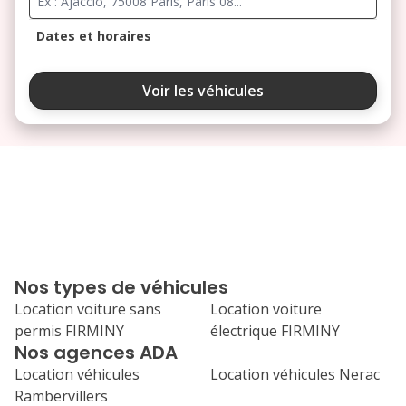
Dates et horaires
août 2026
Voir les véhicules
lu
ma
me
je
ve
3
4
5
6
7
10
11
12
13
14
17
18
19
20
21
Nos types de véhicules
24
25
26
27
28
Location voiture sans
Location voiture
permis FIRMINY
électrique FIRMINY
31
Nos agences ADA
septembre 2026
Location véhicules
Location véhicules Nerac
lu
ma
me
je
ve
Rambervillers