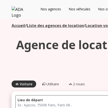
ADA
Nos agences
Nos véhicules
Nos of
Les agences à proximité
Accueil
/
Liste des agences de location
/
Location vo
Agence de locati
Commencez votre recherche pour voir les agences à
proximité
Voiture
Utilitaire
2 roues
Lieu de départ