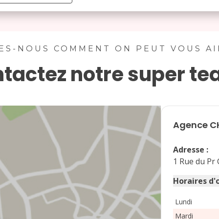
août 2026
lu
ma
me
je
ve
sa
di
ES-NOUS COMMENT ON PEUT VOUS A
tactez notre super te
1
2
3
4
5
6
7
8
9
10
11
12
13
14
15
16
Agence
C
17
18
19
20
21
22
23
Adresse
:
24
25
26
27
28
29
30
1 Rue du Pr
31
Horaires d'
Lundi
Mardi