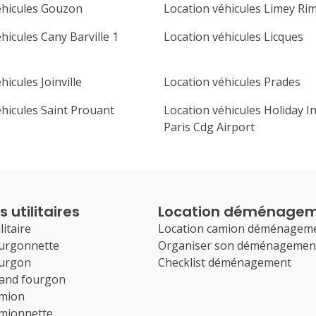
éhicules Gouzon
Location véhicules Limey Rim
hicules Cany Barville 1
Location véhicules Licques
hicules Joinville
Location véhicules Prades
éhicules Saint Prouant
Location véhicules Holiday I
Paris Cdg Airport
 utilitaires
Location déménage
litaire
Location camion déménagem
ourgonnette
Organiser son déménagemen
ourgon
Checklist déménagement
rand fourgon
amion
amionnette