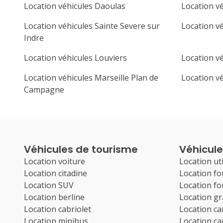
Location véhicules Daoulas
Location v
Location véhicules Sainte Severe sur
Location vé
Indre
Location véhicules Louviers
Location vé
Location véhicules Marseille Plan de
Location v
Campagne
Véhicules de tourisme
Véhicules
Location voiture
Location uti
Location citadine
Location f
Location SUV
Location f
Location berline
Location g
Location cabriolet
Location c
Location minibus
Location c