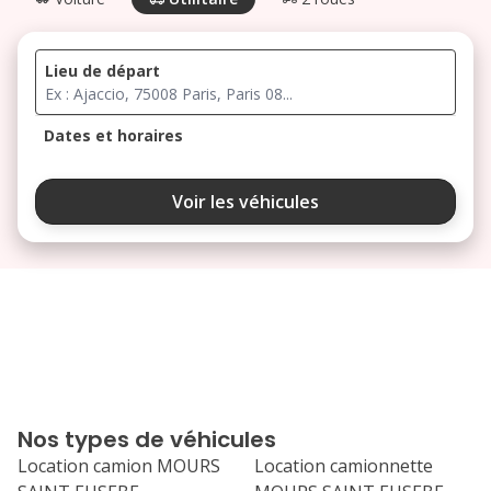
Lieu de départ
Dates et horaires
août 2026
Voir les véhicules
lu
ma
me
je
ve
3
4
5
6
7
10
11
12
13
14
17
18
19
20
21
Nos types de véhicules
24
25
26
27
28
Location camion MOURS
Location camionnette