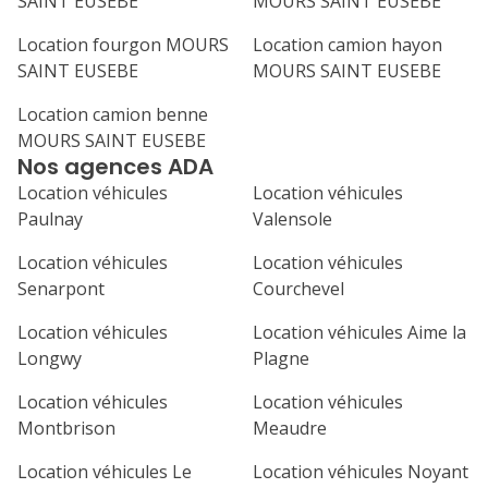
SAINT EUSEBE
MOURS SAINT EUSEBE
31
septembre 2026
Location fourgon MOURS
Location camion hayon
SAINT EUSEBE
MOURS SAINT EUSEBE
lu
ma
me
je
ve
Location camion benne
1
2
3
4
MOURS SAINT EUSEBE
Nos agences ADA
7
8
9
10
11
Location véhicules
Location véhicules
14
15
16
17
18
Paulnay
Valensole
21
22
23
24
25
Location véhicules
Location véhicules
Senarpont
Courchevel
28
29
30
Location véhicules
Location véhicules Aime la
Longwy
Plagne
Location véhicules
Location véhicules
Montbrison
Meaudre
Location véhicules Le
Location véhicules Noyant