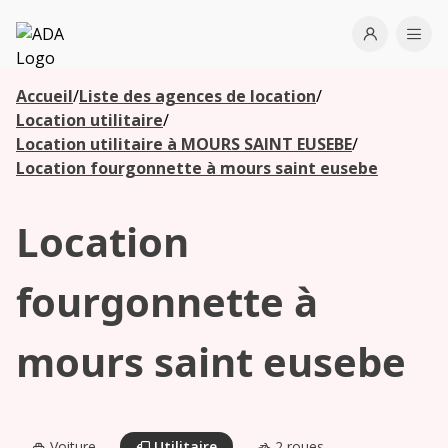
ADA
Open use
Ope
Accueil
/
Liste des agences de location
/
Les
Location utilitaire
/
agences à
Location utilitaire à MOURS SAINT EUSEBE
/
proximité
Location fourgonnette à mours saint eusebe
Location
Commencez
votre
recherche
fourgonnette à
pour voir les
agences à
mours saint eusebe
proximité
Voiture
Utilitaire
2 roues