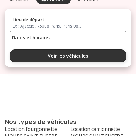
Lieu de départ
Dates et horaires
août 2026
Voir les véhicules
lu
ma
me
je
ve
3
4
5
6
7
10
11
12
13
14
17
18
19
20
21
Nos types de véhicules
24
25
26
27
28
Location fourgonnette
Location camionnette