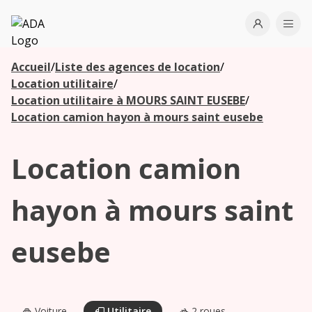
ADA
Open use
Ope
Accueil
/
Liste des agences de location
/
Les
Location utilitaire
/
agences à
Location utilitaire à MOURS SAINT EUSEBE
/
proximité
Location camion hayon à mours saint eusebe
Location camion
Commencez
votre
recherche
hayon à mours saint
pour voir les
agences à
eusebe
proximité
Voiture
Utilitaire
2 roues