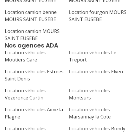
MOURS SAINT EUSEBE
MOURS SAINT EUSEBE
31
septembre 2026
Location camion benne
Location fourgon MOURS
MOURS SAINT EUSEBE
SAINT EUSEBE
lu
ma
me
je
ve
Location camion MOURS
1
2
3
4
SAINT EUSEBE
Nos agences ADA
7
8
9
10
11
Location véhicules
Location véhicules Le
14
15
16
17
18
Moutiers Gare
Treport
21
22
23
24
25
Location véhicules Estrees
Location véhicules Elven
Saint Denis
28
29
30
Location véhicules
Location véhicules
Vezeronce Curtin
Montsurs
Location véhicules Aime la
Location véhicules
Plagne
Marsannay la Cote
Location véhicules
Location véhicules Bondy