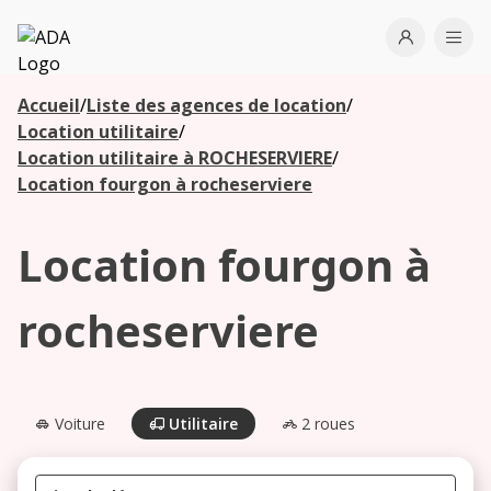
ADA
Open use
Ope
Accueil
/
Liste des agences de location
/
Les
Location utilitaire
/
agences à
Location utilitaire à ROCHESERVIERE
/
proximité
Location fourgon à rocheserviere
Location fourgon à
Commencez
votre
recherche
rocheserviere
pour voir les
agences à
proximité
Voiture
Utilitaire
2 roues