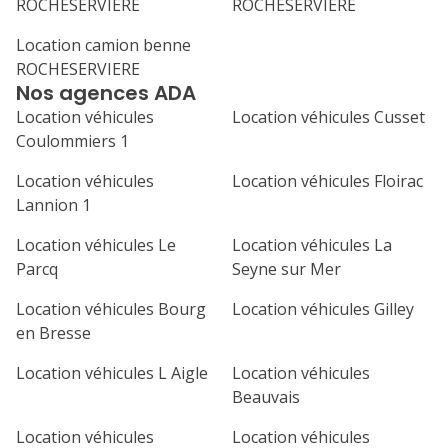
ROCHESERVIERE
ROCHESERVIERE
lu
ma
me
je
ve
Location camion benne
1
2
3
4
ROCHESERVIERE
Nos agences ADA
7
8
9
10
11
Location véhicules
Location véhicules Cusset
14
15
16
17
18
Coulommiers 1
21
22
23
24
25
Location véhicules
Location véhicules Floirac
Lannion 1
28
29
30
Location véhicules Le
Location véhicules La
Parcq
Seyne sur Mer
Location véhicules Bourg
Location véhicules Gilley
en Bresse
Location véhicules L Aigle
Location véhicules
Beauvais
Location véhicules
Location véhicules