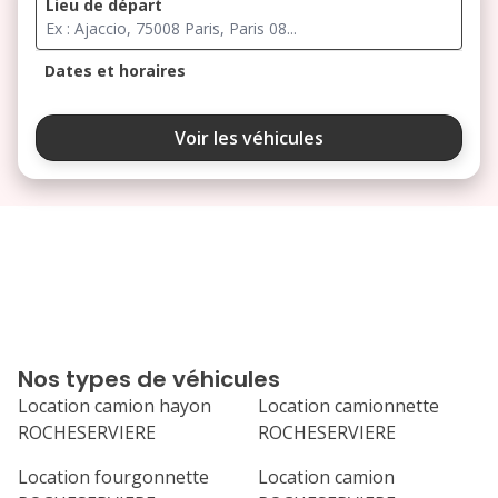
Lieu de départ
Dates et horaires
août 2026
Voir les véhicules
lu
ma
me
je
ve
3
4
5
6
7
10
11
12
13
14
17
18
19
20
21
Nos types de véhicules
24
25
26
27
28
Location camion hayon
Location camionnette
ROCHESERVIERE
ROCHESERVIERE
31
septembre 2026
Location fourgonnette
Location camion