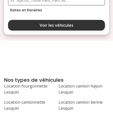
Dates et horaires
août 2026
Voir les véhicules
lu
ma
me
je
ve
3
4
5
6
7
10
11
12
13
14
17
18
19
20
21
Nos types de véhicules
24
25
26
27
28
Location fourgonnette
Location camion hayon
Lesquin
Lesquin
31
septembre 2026
Location camionnette
Location camion benne
Lesquin
Lesquin
lu
ma
me
je
ve