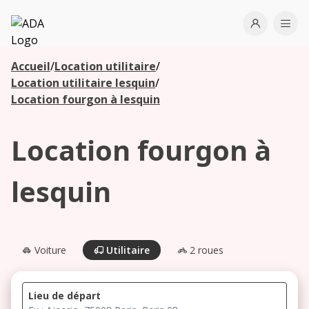
ADA
Open use
Ope
Accueil
/
Location utilitaire
/
Les
Location utilitaire lesquin
/
agences à
Location fourgon à lesquin
proximité
Location fourgon à
Commencez
votre
lesquin
recherche
pour voir les
agences à
proximité
Voiture
Utilitaire
2 roues
Lieu de départ