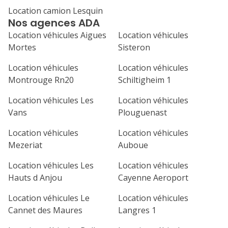
Location camion Lesquin
1
2
3
4
Nos agences ADA
7
8
9
10
11
Location véhicules Aigues
Location véhicules
Mortes
Sisteron
14
15
16
17
18
Location véhicules
Location véhicules
21
22
23
24
25
Montrouge Rn20
Schiltigheim 1
Location véhicules Les
Location véhicules
28
29
30
Vans
Plouguenast
Location véhicules
Location véhicules
Mezeriat
Auboue
Location véhicules Les
Location véhicules
Hauts d Anjou
Cayenne Aeroport
Location véhicules Le
Location véhicules
Cannet des Maures
Langres 1