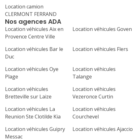
Location camion
1
2
3
4
CLERMONT FERRAND
Nos agences ADA
7
8
9
10
11
Location véhicules Aix en
Location véhicules Goven
14
15
16
17
18
Provence Centre Ville
21
22
23
24
25
Location véhicules Bar le
Location véhicules Flers
Duc
28
29
30
Location véhicules Oye
Location véhicules
Plage
Talange
Location véhicules
Location véhicules
Bretteville sur Laize
Vezeronce Curtin
Location véhicules La
Location véhicules
Reunion Ste Clotilde Kia
Courchevel
Location véhicules Guipry
Location véhicules Ajaccio
Messac