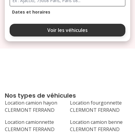
Dates et horaires
août 2026
Voir les véhicules
lu
ma
me
je
ve
3
4
5
6
7
10
11
12
13
14
17
18
19
20
21
Nos types de véhicules
24
25
26
27
28
Location camion hayon
Location fourgonnette
CLERMONT FERRAND
CLERMONT FERRAND
31
septembre 2026
Location camionnette
Location camion benne
CLERMONT FERRAND
CLERMONT FERRAND
lu
ma
me
je
ve