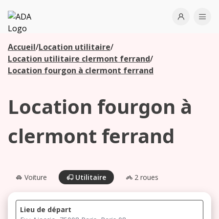
ADA
Open use
Ope
Accueil
/
Location utilitaire
/
Les
Location utilitaire clermont ferrand
/
agences à
Location fourgon à clermont ferrand
proximité
Location fourgon à
Commencez
votre
clermont ferrand
recherche
pour voir les
agences à
proximité
Voiture
Utilitaire
2 roues
Lieu de départ