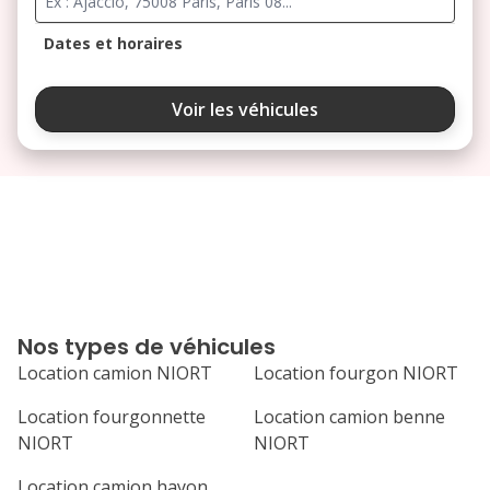
Dates et horaires
août 2026
Voir les véhicules
lu
ma
me
je
ve
3
4
5
6
7
10
11
12
13
14
17
18
19
20
21
Nos types de véhicules
24
25
26
27
28
Location camion NIORT
Location fourgon NIORT
31
Location fourgonnette
Location camion benne
septembre 2026
NIORT
NIORT
lu
ma
me
je
ve
Location camion hayon