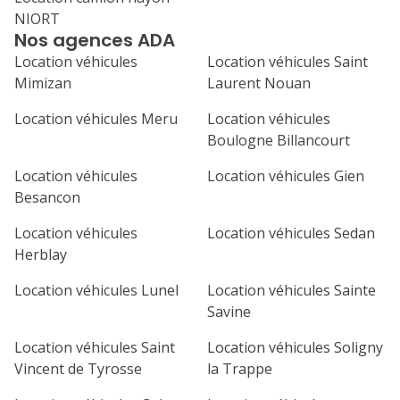
NIORT
1
2
3
4
Nos agences ADA
7
8
9
10
11
Location véhicules
Location véhicules Saint
Mimizan
Laurent Nouan
14
15
16
17
18
Location véhicules Meru
Location véhicules
21
22
23
24
25
Boulogne Billancourt
Location véhicules
Location véhicules Gien
28
29
30
Besancon
Location véhicules
Location véhicules Sedan
Herblay
Location véhicules Lunel
Location véhicules Sainte
Savine
Location véhicules Saint
Location véhicules Soligny
Vincent de Tyrosse
la Trappe