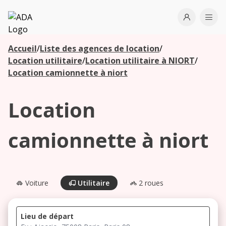
ADA
Open use
Ope
Accueil
/
Liste des agences de location
/
Les
Location utilitaire
/
Location utilitaire à NIORT
/
agences à
Location camionnette à niort
proximité
Location
Commencez
votre
camionnette à niort
recherche
pour voir les
agences à
proximité
Voiture
Utilitaire
2 roues
Lieu de départ