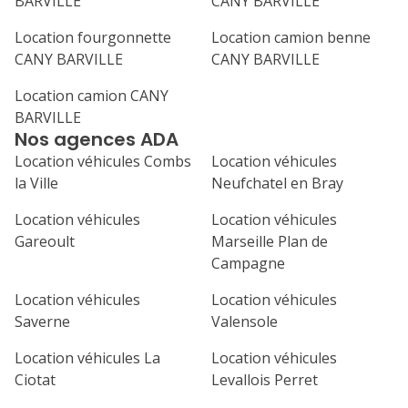
BARVILLE
CANY BARVILLE
31
septembre 2026
Location fourgonnette
Location camion benne
CANY BARVILLE
CANY BARVILLE
lu
ma
me
je
ve
Location camion CANY
1
2
3
4
BARVILLE
Nos agences ADA
7
8
9
10
11
Location véhicules Combs
Location véhicules
14
15
16
17
18
la Ville
Neufchatel en Bray
21
22
23
24
25
Location véhicules
Location véhicules
Gareoult
Marseille Plan de
28
29
30
Campagne
Location véhicules
Location véhicules
Saverne
Valensole
Location véhicules La
Location véhicules
Ciotat
Levallois Perret