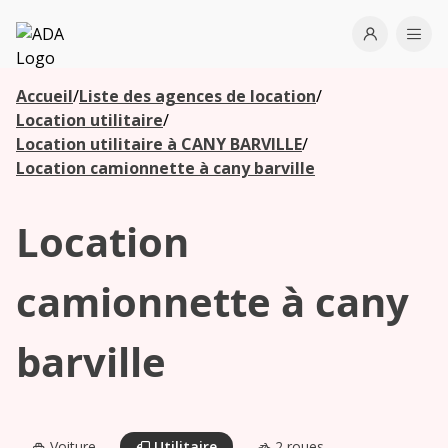
ADA
Open use
Ope
Accueil
/
Liste des agences de location
/
Les
Location utilitaire
/
agences à
Location utilitaire à CANY BARVILLE
/
proximité
Location camionnette à cany barville
Location
Commencez
votre
recherche
camionnette à cany
pour voir les
agences à
barville
proximité
Voiture
Utilitaire
2 roues