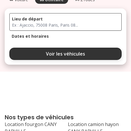
Lieu de départ
Dates et horaires
août 2026
Voir les véhicules
lu
ma
me
je
ve
3
4
5
6
7
10
11
12
13
14
17
18
19
20
21
Nos types de véhicules
24
25
26
27
28
Location fourgon CANY
Location camion hayon