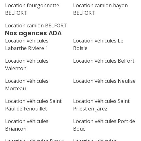
septembre 2026
Location fourgonnette
Location camion hayon
BELFORT
BELFORT
lu
ma
me
je
ve
Location camion BELFORT
1
2
3
4
Nos agences ADA
7
8
9
10
11
Location véhicules
Location véhicules Le
Labarthe Riviere 1
Boisle
14
15
16
17
18
Location véhicules
Location véhicules Belfort
21
22
23
24
25
Valenton
Location véhicules
Location véhicules Neulise
28
29
30
Morteau
Location véhicules Saint
Location véhicules Saint
Paul de Fenouillet
Priest en Jarez
Location véhicules
Location véhicules Port de
Briancon
Bouc