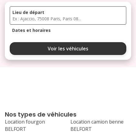
Lieu de départ
Dates et horaires
août 2026
Voir les véhicules
lu
ma
me
je
ve
3
4
5
6
7
10
11
12
13
14
17
18
19
20
21
Nos types de véhicules
24
25
26
27
28
Location fourgon
Location camion benne
BELFORT
BELFORT
31