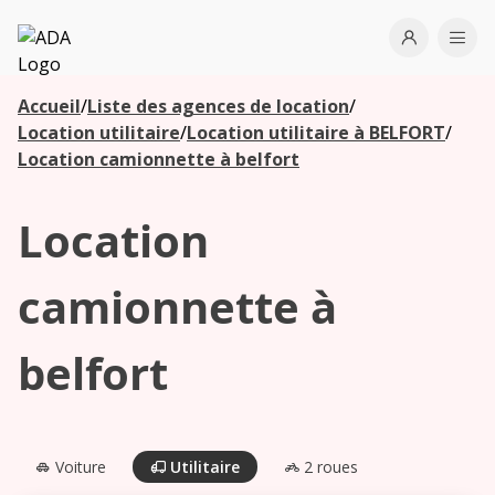
ADA
Open use
Ope
Accueil
/
Liste des agences de location
/
Les
Location utilitaire
/
Location utilitaire à BELFORT
/
agences à
Location camionnette à belfort
proximité
Location
Commencez
votre
camionnette à
recherche
pour voir les
belfort
agences à
proximité
Voiture
Utilitaire
2 roues