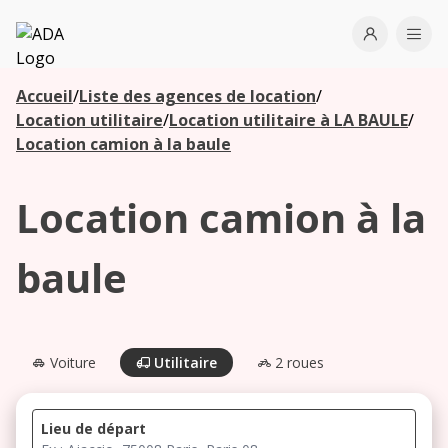
ADA
Open use
Ope
Accueil
/
Liste des agences de location
/
Les
Location utilitaire
/
Location utilitaire à LA BAULE
/
agences à
Location camion à la baule
proximité
Location camion à la
Commencez
votre
baule
recherche
pour voir les
agences à
proximité
Voiture
Utilitaire
2 roues
Lieu de départ