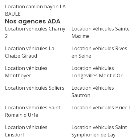
Location camion hayon LA
1
2
3
4
BAULE
Nos agences ADA
7
8
9
10
11
Location véhicules Charny
Location véhicules Sainte
14
15
16
17
18
2
Maxime
21
22
23
24
25
Location véhicules La
Location véhicules Rives
Chaize Giraud
en Seine
28
29
30
Location véhicules
Location véhicules
Montboyer
Longevilles Mont d Or
Location véhicules Soliers
Location véhicules
Sautron
Location véhicules Saint
Location véhicules Briec 1
Romain d Urfe
Location véhicules
Location véhicules Saint
Linsdorf
Symphorien de Lay