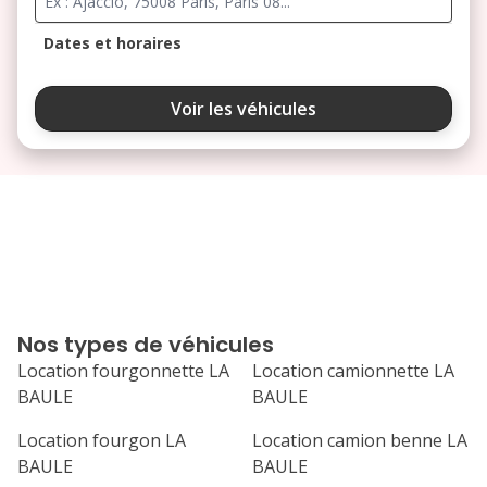
Dates et horaires
août 2026
Voir les véhicules
lu
ma
me
je
ve
3
4
5
6
7
10
11
12
13
14
17
18
19
20
21
Nos types de véhicules
24
25
26
27
28
Location fourgonnette LA
Location camionnette LA
BAULE
BAULE
31
septembre 2026
Location fourgon LA
Location camion benne LA
BAULE
BAULE
lu
ma
me
je
ve