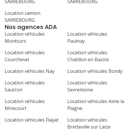
SARREBOURG
SARREBOURG
lu
ma
me
je
ve
Location camion
1
2
3
4
SARREBOURG
Nos agences ADA
7
8
9
10
11
Location véhicules
Location véhicules
14
15
16
17
18
Montsurs
Paulnay
21
22
23
24
25
Location véhicules
Location véhicules
Courchevel
Chatillon en Bazois
28
29
30
Location véhicules Nay
Location véhicules Bondy
Location véhicules
Location véhicules
Sautron
Sevremoine
Location véhicules
Location véhicules Aime la
Mirecourt
Plagne
Location véhicules Flayat
Location véhicules
Bretteville sur Laize