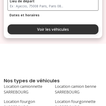
Lieu de départ
Dates et horaires
août 2026
Voir les véhicules
lu
ma
me
je
ve
3
4
5
6
7
10
11
12
13
14
17
18
19
20
21
Nos types de véhicules
24
25
26
27
28
Location camionnette
Location camion benne
SARREBOURG
SARREBOURG
31
septembre 2026
Location fourgon
Location fourgonnette