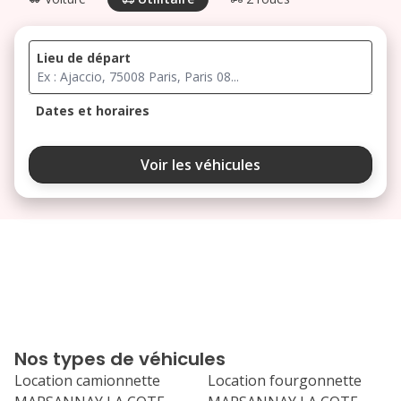
Lieu de départ
Dates et horaires
août 2026
Voir les véhicules
lu
ma
me
je
ve
3
4
5
6
7
10
11
12
13
14
17
18
19
20
21
Nos types de véhicules
24
25
26
27
28
Location camionnette
Location fourgonnette