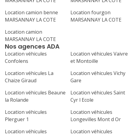
MARSANNAY LA COTE
MARSANNAY LA COTE
31
septembre 2026
Location camion benne
Location fourgon
MARSANNAY LA COTE
MARSANNAY LA COTE
lu
ma
me
je
ve
Location camion
1
2
3
4
MARSANNAY LA COTE
Nos agences ADA
7
8
9
10
11
Location véhicules
Location véhicules Vaivre
14
15
16
17
18
Confolens
et Montoille
21
22
23
24
25
Location véhicules La
Location véhicules Vichy
Chaize Giraud
Gare
28
29
30
Location véhicules Beaune
Location véhicules Saint
la Rolande
Cyr l Ecole
Location véhicules
Location véhicules
Plerguer 1
Longevilles Mont d Or
Location véhicules
Location véhicules