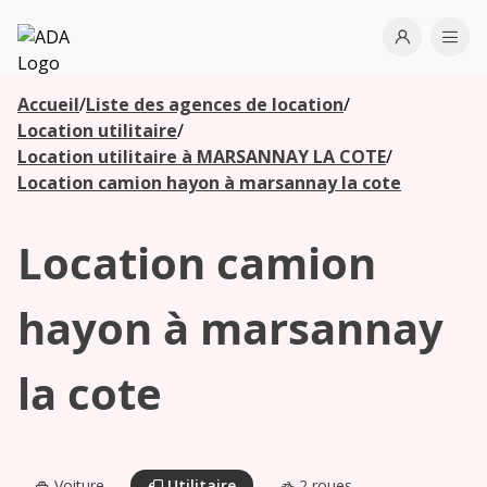
ADA
Open use
Ope
Accueil
/
Liste des agences de location
/
Les
Location utilitaire
/
agences à
Location utilitaire à MARSANNAY LA COTE
/
proximité
Location camion hayon à marsannay la cote
Location camion
Commencez
votre
recherche
hayon à marsannay
pour voir les
agences à
la cote
proximité
Voiture
Utilitaire
2 roues