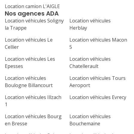
Location camion L'AIGLE
1
2
3
4
Nos agences ADA
7
8
9
10
11
Location véhicules Soligny
Location véhicules
la Trappe
Herblay
14
15
16
17
18
Location véhicules Le
Location véhicules Macon
21
22
23
24
25
Cellier
5
Location véhicules Les
Location véhicules
28
29
30
Epesses
Chatellerault
Location véhicules
Location véhicules Tours
Boulogne Billancourt
Aeroport
Location véhicules Illzach
Location véhicules Evrecy
1
Location véhicules Bourg
Location véhicules
en Bresse
Bouchemaine