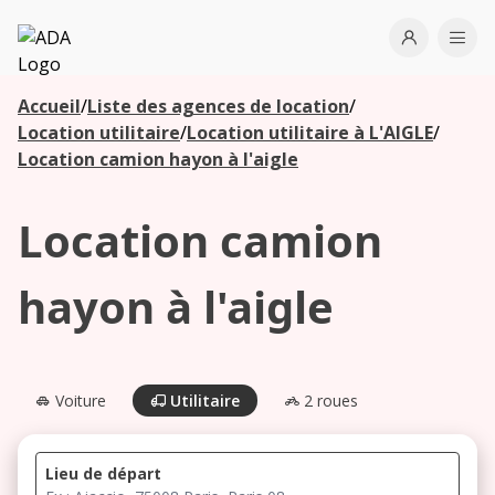
ADA
Open use
Ope
Accueil
/
Liste des agences de location
/
Les
Location utilitaire
/
Location utilitaire à L'AIGLE
/
agences à
Location camion hayon à l'aigle
proximité
Location camion
Commencez
votre
hayon à l'aigle
recherche
pour voir les
agences à
proximité
Voiture
Utilitaire
2 roues
Lieu de départ