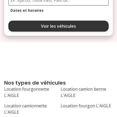
Dates et horaires
août 2026
Voir les véhicules
lu
ma
me
je
ve
3
4
5
6
7
10
11
12
13
14
17
18
19
20
21
Nos types de véhicules
24
25
26
27
28
Location fourgonnette
Location camion benne
L'AIGLE
L'AIGLE
31
septembre 2026
Location camionnette
Location fourgon L'AIGLE
L'AIGLE
lu
ma
me
je
ve