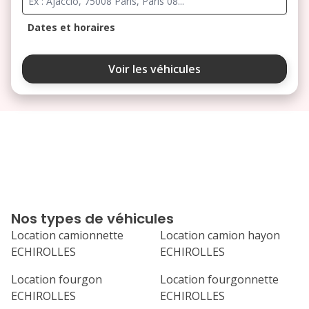
Dates et horaires
août 2026
Voir les véhicules
lu
ma
me
je
ve
3
4
5
6
7
10
11
12
13
14
17
18
19
20
21
Nos types de véhicules
24
25
26
27
28
Location camionnette
Location camion hayon
ECHIROLLES
ECHIROLLES
31
septembre 2026
Location fourgon
Location fourgonnette
ECHIROLLES
ECHIROLLES
lu
ma
me
je
ve