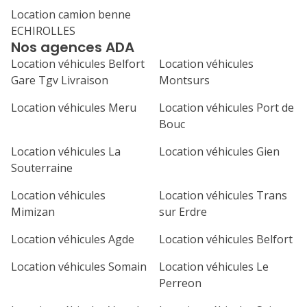
Location camion benne
1
2
3
4
ECHIROLLES
Nos agences ADA
7
8
9
10
11
Location véhicules Belfort
Location véhicules
14
15
16
17
18
Gare Tgv Livraison
Montsurs
21
22
23
24
25
Location véhicules Meru
Location véhicules Port de
Bouc
28
29
30
Location véhicules La
Location véhicules Gien
Souterraine
Location véhicules
Location véhicules Trans
Mimizan
sur Erdre
Location véhicules Agde
Location véhicules Belfort
Location véhicules Somain
Location véhicules Le
Perreon