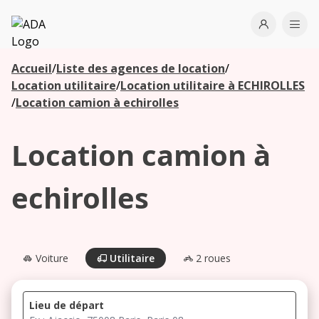
ADA
Open use
Ope
Accueil
/
Liste des agences de location
/
Les
Location utilitaire
/
Location utilitaire à ECHIROLLES
agences à
/
Location camion à echirolles
proximité
Location camion à
Commencez
votre
echirolles
recherche
pour voir les
agences à
proximité
Voiture
Utilitaire
2 roues
Lieu de départ