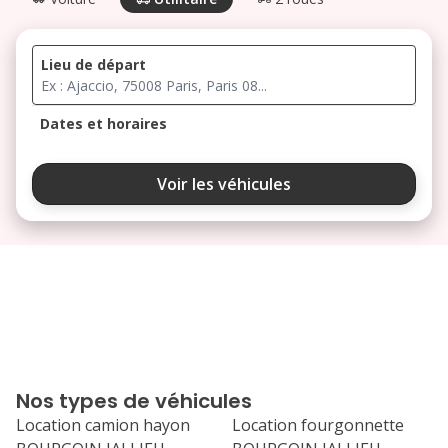
Lieu de départ
Dates et horaires
août 2026
Voir les véhicules
lu
ma
me
je
ve
3
4
5
6
7
10
11
12
13
14
17
18
19
20
21
Nos types de véhicules
24
25
26
27
28
Location camion hayon
Location fourgonnette