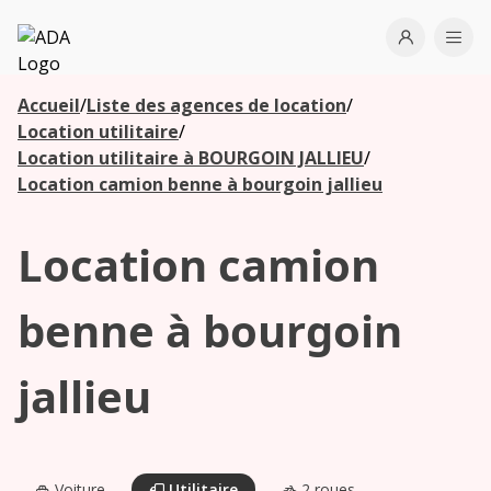
ADA
Open use
Ope
Accueil
/
Liste des agences de location
/
Les
Location utilitaire
/
agences à
Location utilitaire à BOURGOIN JALLIEU
/
proximité
Location camion benne à bourgoin jallieu
Location camion
Commencez
votre
recherche
benne à bourgoin
pour voir les
agences à
jallieu
proximité
Voiture
Utilitaire
2 roues