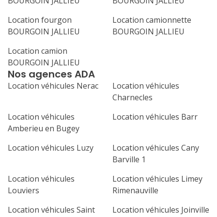
BOURGOIN JALLIEU
BOURGOIN JALLIEU
31
septembre 2026
Location fourgon
Location camionnette
BOURGOIN JALLIEU
BOURGOIN JALLIEU
lu
ma
me
je
ve
Location camion
1
2
3
4
BOURGOIN JALLIEU
Nos agences ADA
7
8
9
10
11
Location véhicules Nerac
Location véhicules
14
15
16
17
18
Charnecles
21
22
23
24
25
Location véhicules
Location véhicules Barr
Amberieu en Bugey
28
29
30
Location véhicules Luzy
Location véhicules Cany
Barville 1
Location véhicules
Location véhicules Limey
Louviers
Rimenauville
Location véhicules Saint
Location véhicules Joinville