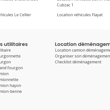
Cubzac 1
hicules Le Cellier
Location véhicules Flayat
 utilitaires
Location déménage
litaire
Location camion déménagem
ourgonnette
Organiser son déménagemen
ourgon
Checklist déménagement
rand fourgon
amion
amionnette
amion hayon
amion-benne