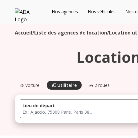
ADA
Nos agences
Nos véhicules
Nos of
Les agences à proximité
Accueil
/
Liste des agences de location
/
Location uti
Location
Commencez votre recherche pour voir les agences à
proximité
Voiture
Utilitaire
2 roues
Lieu de départ