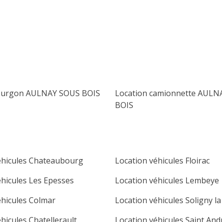
lu
ma
me
je
ve
sa
di
1
2
3
4
5
6
7
8
9
10
11
12
13
14
15
16
fourgon AULNAY SOUS BOIS
Location camionnette AULN
17
18
19
20
21
22
23
BOIS
24
25
26
27
28
29
30
31
éhicules Chateaubourg
Location véhicules Floirac
éhicules Les Epesses
Location véhicules Lembeye
éhicules Colmar
Location véhicules Soligny l
hicules Chatellerault
Location véhicules Saint And