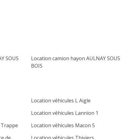
lu
ma
me
je
ve
sa
di
1
2
3
4
5
6
7
8
9
10
11
12
13
14
15
16
17
18
19
20
AY SOUS
Location camion hayon AULNAY SOUS
21
22
23
24
25
26
27
BOIS
28
29
30
Location véhicules L Aigle
Location véhicules Lannion 1
a Trappe
Location véhicules Macon 5
re de
Location véhicules Thiviers