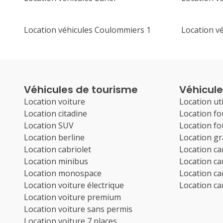
Location véhicules Coulommiers 1
Location vé
Véhicules de tourisme
Véhicules
Location voiture
Location uti
Location citadine
Location f
Location SUV
Location f
Location berline
Location g
Location cabriolet
Location c
Location minibus
Location c
Location monospace
Location c
Location voiture électrique
Location c
Location voiture premium
Location voiture sans permis
Location voiture 7 places