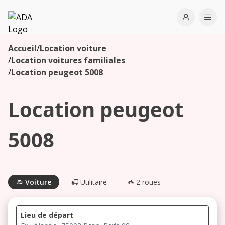
ADA
Open use
Ope
Accueil
/
Location voiture
Les
/
Location voitures familiales
agences à
/
Location peugeot 5008
proximité
Location peugeot
Commencez
votre
5008
recherche
pour voir les
agences à
proximité
Voiture
Utilitaire
2 roues
Lieu de départ