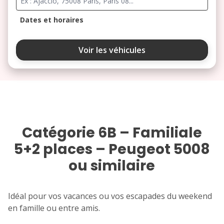
Dates et horaires
août 2026
Voir les véhicules
lu
ma
me
je
ve
3
4
5
6
7
10
11
12
13
14
Catégorie 6B – Familiale
17
18
19
20
21
5+2 places – Peugeot 5008
ou similaire
24
25
26
27
28
31
Idéal pour vos vacances ou vos escapades du weekend
septembre 2026
en famille ou entre amis.
lu
ma
me
je
ve