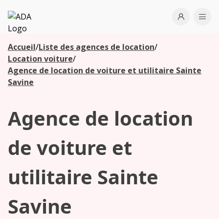
ADA
Open use
Ope
Accueil
/
Liste des agences de location
/
Les
Location voiture
/
agences à
Agence de location de voiture et utilitaire Sainte
proximité
Savine
Agence de location
Commencez
votre
recherche
de voiture et
pour voir les
agences à
utilitaire Sainte
proximité
Savine