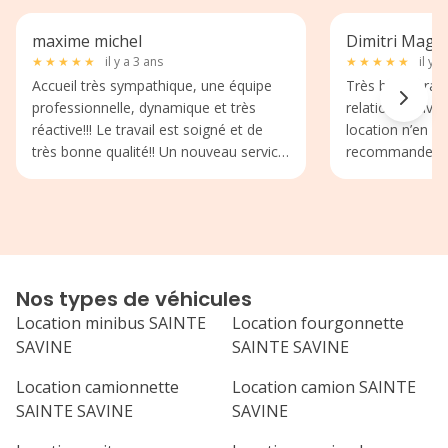
maxime michel
Dimitri Mage
★
★
★
★
★
il y a 3 ans
★
★
★
★
★
il y a
Accueil très sympathique, une équipe
Très bon garage
professionnelle, dynamique et très
relationnel avec
réactive!!! Le travail est soigné et de
location n’en se
très bonne qualité!! Un nouveau service
recommande bi
avec la location de véhicule complète
l’offre qui était déjà importante!
Continuez comme ça, bravo!!!👍
Nos types de véhicules
Location minibus SAINTE
Location fourgonnette
SAVINE
SAINTE SAVINE
Location camionnette
Location camion SAINTE
SAINTE SAVINE
SAVINE