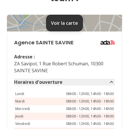
24
25
26
27
28
31
Voir la carte
septembre 2026
lu
ma
me
je
ve
Agence
SAINTE SAVINE
1
2
3
4
Adresse
:
7
8
9
10
11
ZA Savipol, 1 Rue Robert Schuman, 10300
SAINTE SAVINE
14
15
16
17
18
Horaires d'ouverture
21
22
23
24
25
Lundi
08h00 - 12h00, 14h00 - 18h00
28
29
30
Mardi
08h00 - 12h00, 14h00 - 18h00
Mercredi
08h00 - 12h00, 14h00 - 18h00
Jeudi
08h00 - 12h00, 14h00 - 18h00
Vendredi
08h00 - 12h00, 14h00 - 18h00