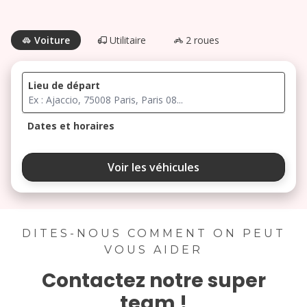
Voiture
Utilitaire
2 roues
Lieu de départ
Dates et horaires
août 2026
Voir les véhicules
lu
ma
me
je
ve
3
4
5
6
7
DITES-NOUS COMMENT ON PEUT
VOUS AIDER
10
11
12
13
14
Contactez notre super
17
18
19
20
21
team !