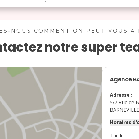
août 2026
lu
ma
me
je
ve
sa
di
ES-NOUS COMMENT ON PEUT VOUS A
tactez notre super te
1
2
3
4
5
6
7
8
9
10
11
12
13
14
15
16
Agence
B
17
18
19
20
21
22
23
Adresse
:
24
25
26
27
28
29
30
5/7 Rue de B
BARNEVILL
31
Horaires d'
Lundi