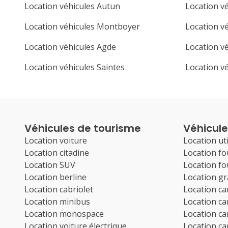
Location véhicules Autun
Location v
Location véhicules Montboyer
Location v
Location véhicules Agde
Location vé
Location véhicules Saintes
Location v
Véhicules de tourisme
Véhicules
Location voiture
Location uti
Location citadine
Location f
Location SUV
Location f
Location berline
Location g
Location cabriolet
Location c
Location minibus
Location c
Location monospace
Location c
Location voiture électrique
Location c