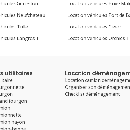
éhicules Geneston
Location véhicules Brive Ma
éhicules Neufchateau
Location véhicules Port de B
hicules Tulle
Location véhicules Civens
éhicules Langres 1
Location véhicules Orchies 1
 utilitaires
Location déménage
litaire
Location camion déménagem
ourgonnette
Organiser son déménagemen
ourgon
Checklist déménagement
rand fourgon
amion
amionnette
amion hayon
amion-benne