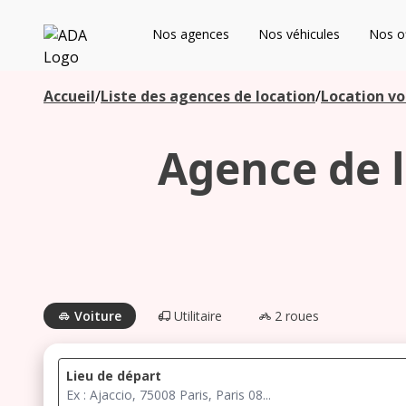
ADA
Nos agences
Nos véhicules
Nos of
Les agences à proximité
Accueil
/
Liste des agences de location
/
Location vo
Agence de l
Commencez votre recherche pour voir les agences à
proximité
Voiture
Utilitaire
2 roues
Lieu de départ