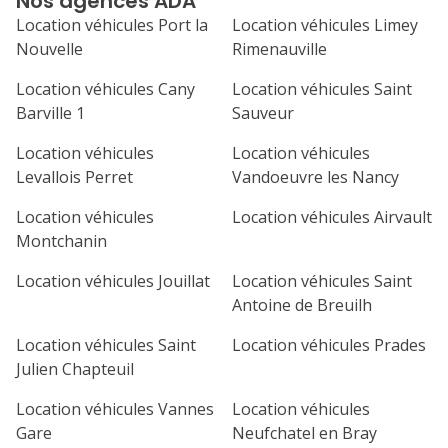
Nos agences ADA
septembre 2026
Location véhicules Port la
Location véhicules Limey
lu
ma
me
je
ve
Nouvelle
Rimenauville
1
2
3
4
Location véhicules Cany
Location véhicules Saint
Barville 1
Sauveur
7
8
9
10
11
Location véhicules
Location véhicules
14
15
16
17
18
Levallois Perret
Vandoeuvre les Nancy
21
22
23
24
25
Location véhicules
Location véhicules Airvault
Montchanin
28
29
30
Location véhicules Jouillat
Location véhicules Saint
Antoine de Breuilh
Location véhicules Saint
Location véhicules Prades
Julien Chapteuil
Location véhicules Vannes
Location véhicules
Gare
Neufchatel en Bray