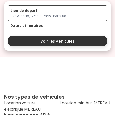
Lieu de départ
Dates et horaires
août 2026
Voir les véhicules
lu
ma
me
je
ve
3
4
5
6
7
10
11
12
13
14
17
18
19
20
21
Nos types de véhicules
24
25
26
27
28
Location voiture
Location minibus MEREAU
électrique MEREAU
31