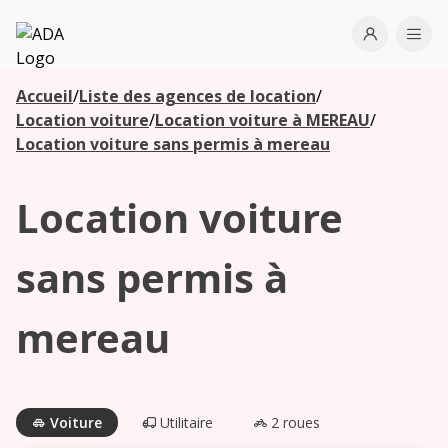
ADA
Open use
Ope
Accueil
/
Liste des agences de location
/
Les
Location voiture
/
Location voiture à MEREAU
/
agences à
Location voiture sans permis à mereau
proximité
Location voiture
Commencez
votre
sans permis à
recherche
pour voir les
mereau
agences à
proximité
Voiture
Utilitaire
2 roues