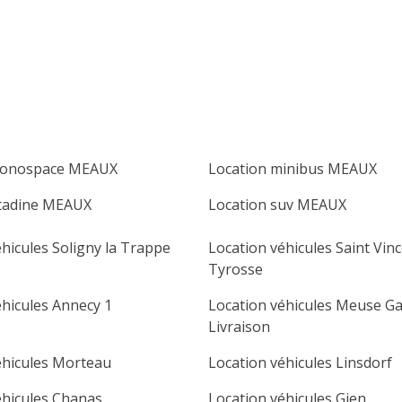
lu
ma
me
je
ve
sa
di
1
2
3
4
5
6
7
8
9
10
11
12
13
14
15
16
monospace MEAUX
Location minibus MEAUX
17
18
19
20
21
22
23
itadine MEAUX
Location suv MEAUX
24
25
26
27
28
29
30
hicules Soligny la Trappe
Location véhicules Saint Vin
31
Tyrosse
éhicules Annecy 1
Location véhicules Meuse G
Livraison
éhicules Morteau
Location véhicules Linsdorf
éhicules Chanas
Location véhicules Gien