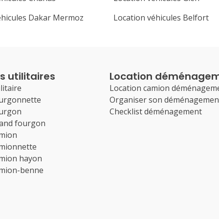
éhicules Dakar Mermoz
Location véhicules Belfort
 utilitaires
Location déménage
litaire
Location camion déménagem
ourgonnette
Organiser son déménagemen
ourgon
Checklist déménagement
rand fourgon
amion
amionnette
amion hayon
amion-benne