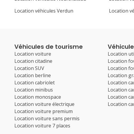
Location véhicules Verdun
Location v
Véhicules de tourisme
Véhicules
Location voiture
Location uti
Location citadine
Location f
Location SUV
Location f
Location berline
Location g
Location cabriolet
Location c
Location minibus
Location c
Location monospace
Location c
Location voiture électrique
Location c
Location voiture premium
Location voiture sans permis
Location voiture 7 places