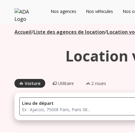
ADA
Nos agences
Nos véhicules
Nos of
Les agences à proximité
Accueil
/
Liste des agences de location
/
Location vo
Location 
Commencez votre recherche pour voir les agences à
proximité
Voiture
Utilitaire
2 roues
Lieu de départ