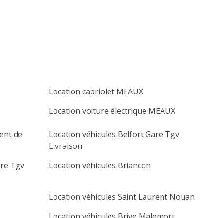
lu
ma
me
je
ve
sa
di
1
2
3
4
5
6
7
8
9
10
11
12
13
14
15
16
17
18
19
20
Location cabriolet MEAUX
21
22
23
24
25
26
27
Location voiture électrique MEAUX
28
29
30
cent de
Location véhicules Belfort Gare Tgv
Livraison
are Tgv
Location véhicules Briancon
Location véhicules Saint Laurent Nouan
Location véhicules Brive Malemort