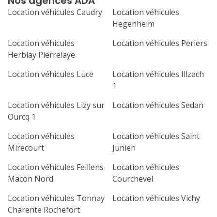
Nos agences ADA
septembre 2026
Location véhicules Caudry
Location véhicules
lu
ma
me
je
ve
Hegenheim
1
2
3
4
Location véhicules
Location véhicules Periers
Herblay Pierrelaye
7
8
9
10
11
Location véhicules Luce
Location véhicules Illzach
14
15
16
17
18
1
21
22
23
24
25
Location véhicules Lizy sur
Location véhicules Sedan
Ourcq 1
28
29
30
Location véhicules
Location véhicules Saint
Mirecourt
Junien
Location véhicules Feillens
Location véhicules
Macon Nord
Courchevel
Location véhicules Tonnay
Location véhicules Vichy
Charente Rochefort