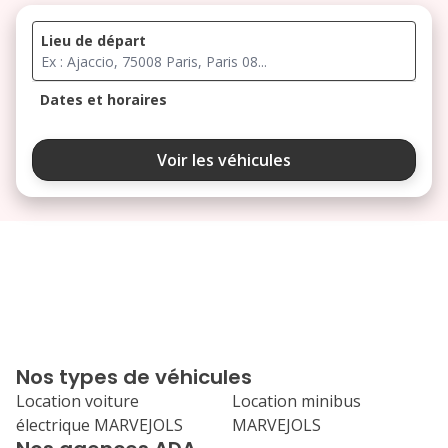
Lieu de départ
Dates et horaires
août 2026
Voir les véhicules
lu
ma
me
je
ve
3
4
5
6
7
10
11
12
13
14
17
18
19
20
21
Nos types de véhicules
24
25
26
27
28
Location voiture
Location minibus
électrique MARVEJOLS
MARVEJOLS
31