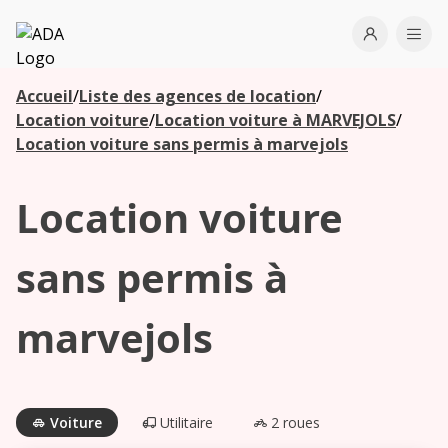
ADA
Open use
Ope
Accueil
/
Liste des agences de location
/
Les
Location voiture
/
Location voiture à MARVEJOLS
/
agences à
Location voiture sans permis à marvejols
proximité
Location voiture
Commencez
votre
sans permis à
recherche
pour voir les
marvejols
agences à
proximité
Voiture
Utilitaire
2 roues