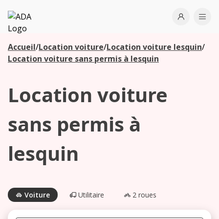
ADA
Open use
Ope
Accueil
/
Location voiture
/
Location voiture lesquin
/
Les
Location voiture sans permis à lesquin
agences à
proximité
Location voiture
Commencez
sans permis à
votre
recherche
lesquin
pour voir les
agences à
proximité
Voiture
Utilitaire
2 roues