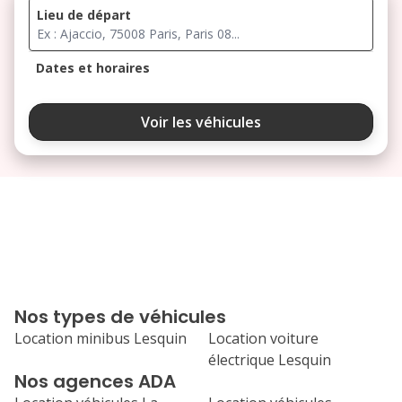
Lieu de départ
Dates et horaires
août 2026
Voir les véhicules
lu
ma
me
je
ve
3
4
5
6
7
10
11
12
13
14
17
18
19
20
21
Nos types de véhicules
24
25
26
27
28
Location minibus Lesquin
Location voiture
électrique Lesquin
31
Nos agences ADA
septembre 2026