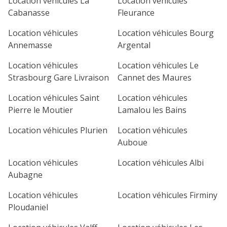
Location véhicules La
Location véhicules
lu
ma
me
je
ve
Cabanasse
Fleurance
1
2
3
4
Location véhicules
Location véhicules Bourg
Annemasse
Argental
7
8
9
10
11
Location véhicules
Location véhicules Le
14
15
16
17
18
Strasbourg Gare Livraison
Cannet des Maures
21
22
23
24
25
Location véhicules Saint
Location véhicules
Pierre le Moutier
Lamalou les Bains
28
29
30
Location véhicules Plurien
Location véhicules
Auboue
Location véhicules
Location véhicules Albi
Aubagne
Location véhicules
Location véhicules Firminy
Ploudaniel