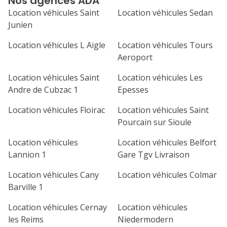
Nos agences ADA
septembre 2026
Location véhicules Saint
Location véhicules Sedan
lu
ma
me
je
ve
Junien
1
2
3
4
Location véhicules L Aigle
Location véhicules Tours
Aeroport
7
8
9
10
11
Location véhicules Saint
Location véhicules Les
14
15
16
17
18
Andre de Cubzac 1
Epesses
21
22
23
24
25
Location véhicules Floirac
Location véhicules Saint
Pourcain sur Sioule
28
29
30
Location véhicules
Location véhicules Belfort
Lannion 1
Gare Tgv Livraison
Location véhicules Cany
Location véhicules Colmar
Barville 1
Location véhicules Cernay
Location véhicules
les Reims
Niedermodern