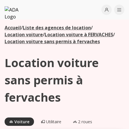
ADA
Open use
Ope
Accueil
/
Liste des agences de location
/
Les
Location voiture
/
Location voiture à FERVACHES
/
agences à
Location voiture sans permis à fervaches
proximité
Location voiture
Commencez
votre
sans permis à
recherche
pour voir les
fervaches
agences à
proximité
Voiture
Utilitaire
2 roues