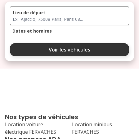
Lieu de départ
Dates et horaires
août 2026
Voir les véhicules
lu
ma
me
je
ve
3
4
5
6
7
10
11
12
13
14
17
18
19
20
21
Nos types de véhicules
24
25
26
27
28
Location voiture
Location minibus
électrique FERVACHES
FERVACHES
31