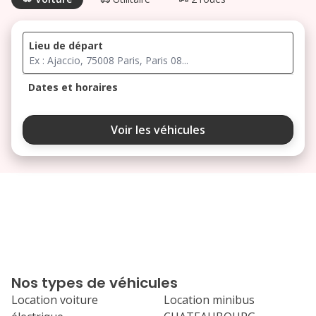
Lieu de départ
Dates et horaires
août 2026
Voir les véhicules
lu
ma
me
je
ve
3
4
5
6
7
10
11
12
13
14
17
18
19
20
21
Nos types de véhicules
24
25
26
27
28
Location voiture
Location minibus