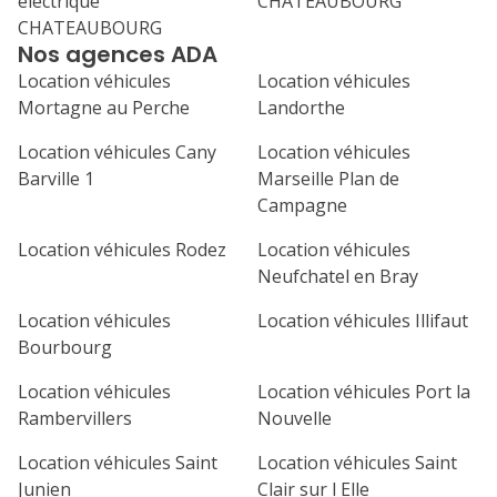
électrique
CHATEAUBOURG
31
CHATEAUBOURG
septembre 2026
Nos agences ADA
lu
ma
me
je
ve
Location véhicules
Location véhicules
Mortagne au Perche
Landorthe
1
2
3
4
Location véhicules Cany
Location véhicules
7
8
9
10
11
Barville 1
Marseille Plan de
Campagne
14
15
16
17
18
Location véhicules Rodez
Location véhicules
21
22
23
24
25
Neufchatel en Bray
28
29
30
Location véhicules
Location véhicules Illifaut
Bourbourg
Location véhicules
Location véhicules Port la
Rambervillers
Nouvelle
Location véhicules Saint
Location véhicules Saint
Junien
Clair sur l Elle