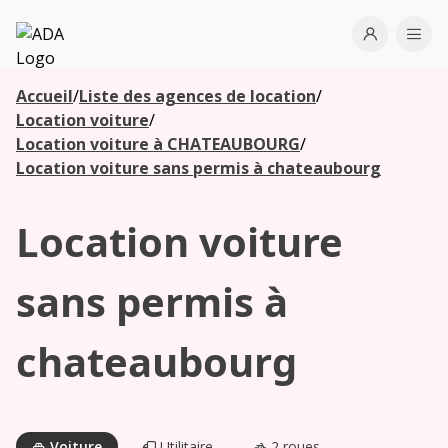
ADA
Open use
Ope
Accueil
/
Liste des agences de location
/
Les
Location voiture
/
agences à
Location voiture à CHATEAUBOURG
/
proximité
Location voiture sans permis à chateaubourg
Location voiture
Commencez
votre
recherche
sans permis à
pour voir les
agences à
chateaubourg
proximité
Voiture
Utilitaire
2 roues