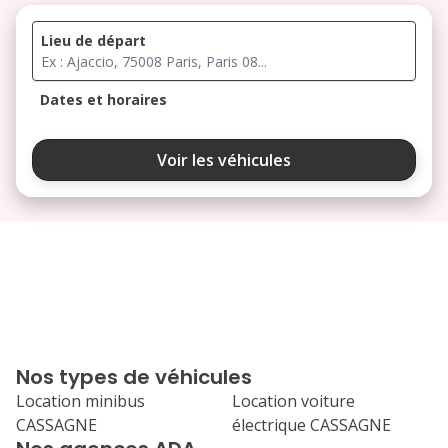
Lieu de départ
Dates et horaires
août 2026
Voir les véhicules
lu
ma
me
je
ve
3
4
5
6
7
10
11
12
13
14
17
18
19
20
21
Nos types de véhicules
24
25
26
27
28
Location minibus
Location voiture
CASSAGNE
électrique CASSAGNE
31