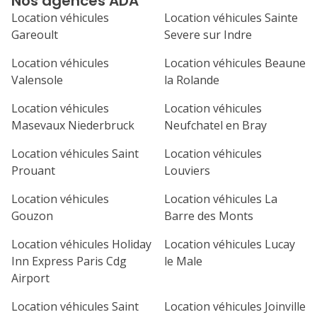
Nos agences ADA
septembre 2026
Location véhicules
Location véhicules Sainte
lu
ma
me
je
ve
Gareoult
Severe sur Indre
1
2
3
4
Location véhicules
Location véhicules Beaune
Valensole
la Rolande
7
8
9
10
11
Location véhicules
Location véhicules
14
15
16
17
18
Masevaux Niederbruck
Neufchatel en Bray
21
22
23
24
25
Location véhicules Saint
Location véhicules
Prouant
Louviers
28
29
30
Location véhicules
Location véhicules La
Gouzon
Barre des Monts
Location véhicules Holiday
Location véhicules Lucay
Inn Express Paris Cdg
le Male
Airport
Location véhicules Saint
Location véhicules Joinville