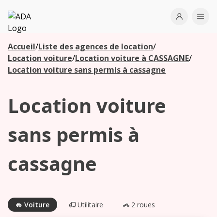
ADA
Open use
Ope
Accueil
/
Liste des agences de location
/
Les
Location voiture
/
Location voiture à CASSAGNE
/
agences à
Location voiture sans permis à cassagne
proximité
Location voiture
Commencez
votre
sans permis à
recherche
pour voir les
cassagne
agences à
proximité
Voiture
Utilitaire
2 roues