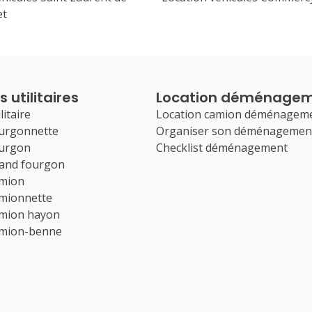
et
 utilitaires
Location déménage
litaire
Location camion déménagem
ourgonnette
Organiser son déménagemen
ourgon
Checklist déménagement
rand fourgon
amion
amionnette
amion hayon
amion-benne