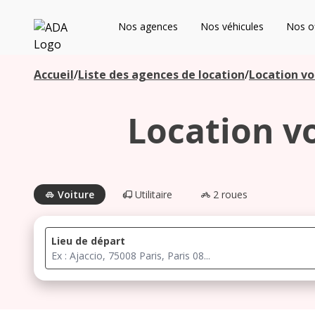
ADA
Nos agences
Nos véhicules
Nos of
Les agences à proximité
Accueil
/
Liste des agences de location
/
Location vo
Location vo
Commencez votre recherche pour voir les agences à
proximité
Voiture
Utilitaire
2 roues
Lieu de départ