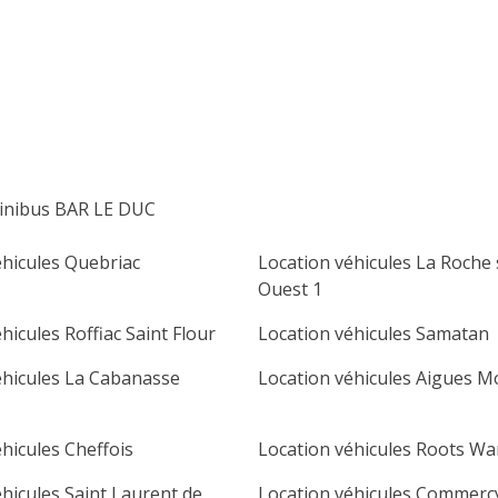
lu
ma
me
je
ve
sa
di
1
2
3
4
5
6
7
8
9
10
11
12
13
14
15
16
inibus BAR LE DUC
17
18
19
20
21
22
23
éhicules Quebriac
Location véhicules La Roche
24
25
26
27
28
29
30
Ouest 1
31
hicules Roffiac Saint Flour
Location véhicules Samatan
éhicules La Cabanasse
Location véhicules Aigues M
hicules Cheffois
Location véhicules Roots Wa
hicules Saint Laurent de
Location véhicules Commerc