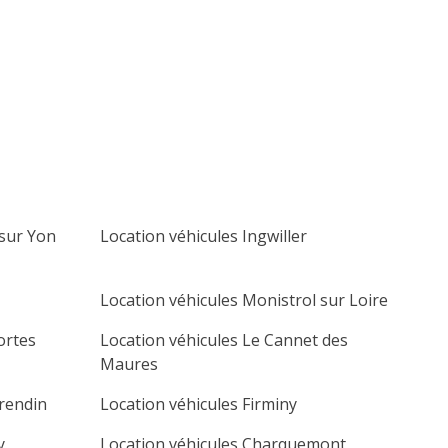
lu
ma
me
je
ve
sa
di
1
2
3
4
5
6
7
8
9
10
11
12
13
14
15
16
17
18
19
20
21
22
23
24
25
26
27
 sur Yon
Location véhicules Ingwiller
28
29
30
Location véhicules Monistrol sur Loire
ortes
Location véhicules Le Cannet des
Maures
rendin
Location véhicules Firminy
y
Location véhicules Charquemont