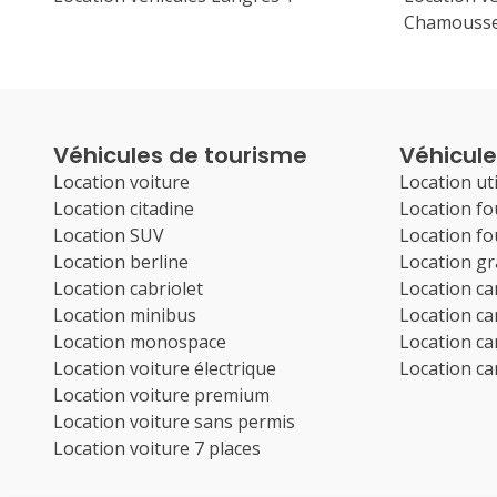
Chamouss
Véhicules de tourisme
Véhicules
Location voiture
Location uti
Location citadine
Location f
Location SUV
Location f
Location berline
Location g
Location cabriolet
Location c
Location minibus
Location c
Location monospace
Location c
Location voiture électrique
Location c
Location voiture premium
Location voiture sans permis
Location voiture 7 places