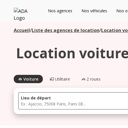
ADA
Nos agences
Nos véhicules
Nos of
Les agences à proximité
Accueil
/
Liste des agences de location
/
Location vo
Location voitur
Commencez votre recherche pour voir les agences à
proximité
Voiture
Utilitaire
2 roues
Lieu de départ