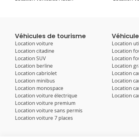
Véhicules de tourisme
Véhicules
Location voiture
Location uti
Location citadine
Location f
Location SUV
Location f
Location berline
Location g
Location cabriolet
Location c
Location minibus
Location c
Location monospace
Location c
Location voiture électrique
Location c
Location voiture premium
Location voiture sans permis
Location voiture 7 places