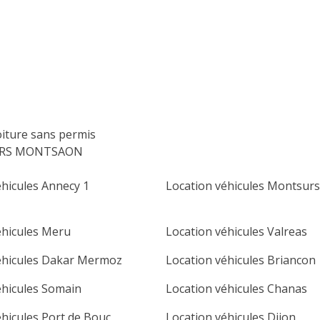
lu
ma
me
je
ve
sa
di
1
2
3
4
5
6
7
8
9
10
11
12
13
14
15
16
oiture sans permis
17
18
19
20
21
22
23
ERS MONTSAON
24
25
26
27
28
29
30
éhicules Annecy 1
Location véhicules Montsurs
31
éhicules Meru
Location véhicules Valreas
éhicules Dakar Mermoz
Location véhicules Briancon
éhicules Somain
Location véhicules Chanas
éhicules Port de Bouc
Location véhicules Dijon