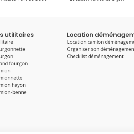
 utilitaires
Location déménage
litaire
Location camion déménagem
ourgonnette
Organiser son déménagemen
ourgon
Checklist déménagement
rand fourgon
amion
amionnette
amion hayon
amion-benne