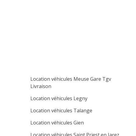
lu
ma
me
je
ve
sa
di
1
2
3
4
5
6
7
8
9
10
11
12
13
14
15
16
17
18
19
20
21
22
23
24
25
26
27
28
29
30
Location véhicules Meuse Gare Tgv
Livraison
Location véhicules Legny
Location véhicules Talange
Location véhicules Gien
Location véhicules Saint Priest en Jarez