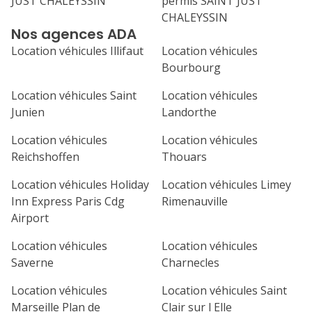
JUST CHALEYSSIN
permis SAINT JUST
31
CHALEYSSIN
septembre 2026
Nos agences ADA
lu
ma
me
je
ve
Location véhicules Illifaut
Location véhicules
Bourbourg
1
2
3
4
Location véhicules Saint
Location véhicules
7
8
9
10
11
Junien
Landorthe
14
15
16
17
18
Location véhicules
Location véhicules
Reichshoffen
Thouars
21
22
23
24
25
Location véhicules Holiday
Location véhicules Limey
28
29
30
Inn Express Paris Cdg
Rimenauville
Airport
Location véhicules
Location véhicules
Saverne
Charnecles
Location véhicules
Location véhicules Saint
Marseille Plan de
Clair sur l Elle