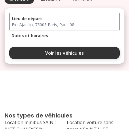
Lieu de départ
Dates et horaires
août 2026
Voir les véhicules
lu
ma
me
je
ve
3
4
5
6
7
10
11
12
13
14
17
18
19
20
21
Nos types de véhicules
24
25
26
27
28
Location minibus SAINT
Location voiture sans