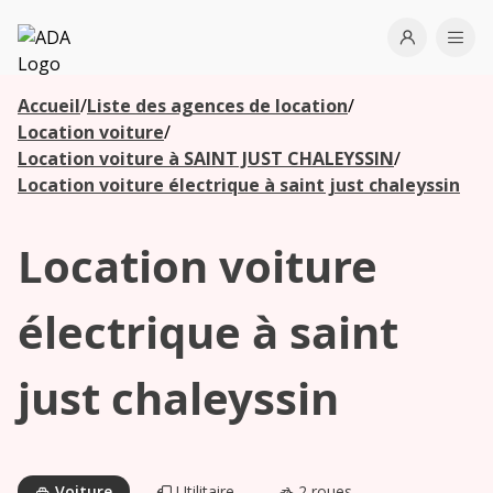
ADA
Open use
Ope
Accueil
/
Liste des agences de location
/
Les
Location voiture
/
agences à
Location voiture à SAINT JUST CHALEYSSIN
/
proximité
Location voiture électrique à saint just chaleyssin
Location voiture
Commencez
votre
recherche
électrique à saint
pour voir les
agences à
just chaleyssin
proximité
Voiture
Utilitaire
2 roues