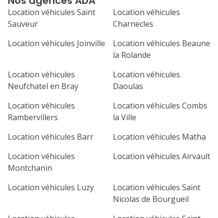
Nos agences ADA
septembre 2026
Location véhicules Saint
Location véhicules
lu
ma
me
je
ve
Sauveur
Charnecles
1
2
3
4
Location véhicules Joinville
Location véhicules Beaune
la Rolande
7
8
9
10
11
Location véhicules
Location véhicules
14
15
16
17
18
Neufchatel en Bray
Daoulas
21
22
23
24
25
Location véhicules
Location véhicules Combs
Rambervillers
la Ville
28
29
30
Location véhicules Barr
Location véhicules Matha
Location véhicules
Location véhicules Airvault
Montchanin
Location véhicules Luzy
Location véhicules Saint
Nicolas de Bourgueil