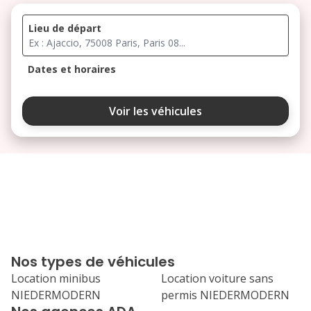
Lieu de départ
Dates et horaires
août 2026
Voir les véhicules
lu
ma
me
je
ve
3
4
5
6
7
10
11
12
13
14
17
18
19
20
21
Nos types de véhicules
24
25
26
27
28
Location minibus
Location voiture sans
NIEDERMODERN
permis NIEDERMODERN
31