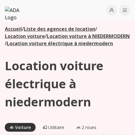
ADA
Open use
Ope
Accueil
/
Liste des agences de location
/
Les
Location voiture
/
Location voiture à NIEDERMODERN
agences à
/
Location voiture électrique à niedermodern
proximité
Location voiture
Commencez
votre
électrique à
recherche
pour voir les
niedermodern
agences à
proximité
Voiture
Utilitaire
2 roues