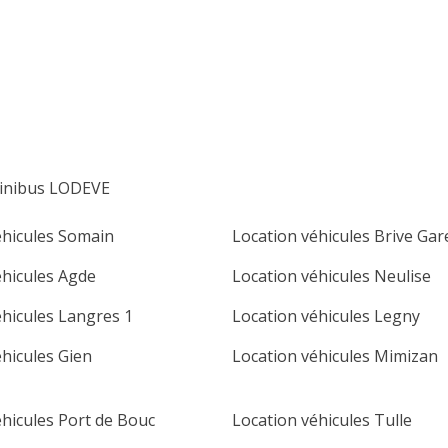
lu
ma
me
je
ve
sa
di
1
2
3
4
5
6
7
8
9
10
11
12
13
14
15
16
minibus LODEVE
17
18
19
20
21
22
23
éhicules Somain
Location véhicules Brive Gar
24
25
26
27
28
29
30
éhicules Agde
Location véhicules Neulise
31
éhicules Langres 1
Location véhicules Legny
éhicules Gien
Location véhicules Mimizan
éhicules Port de Bouc
Location véhicules Tulle