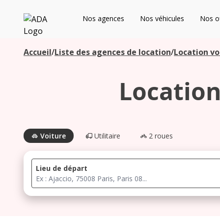
ADA
Nos agences
Nos véhicules
Nos of
Les agences à proximité
Accueil
/
Liste des agences de location
/
Location vo
Location
Commencez votre recherche pour voir les agences à
proximité
Voiture
Utilitaire
2 roues
Lieu de départ