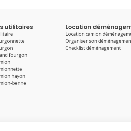
 utilitaires
Location déménage
litaire
Location camion déménagem
ourgonnette
Organiser son déménagemen
ourgon
Checklist déménagement
rand fourgon
amion
amionnette
amion hayon
amion-benne