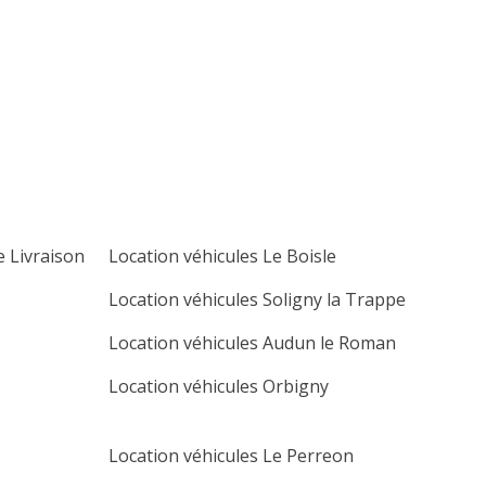
lu
ma
me
je
ve
sa
di
1
2
3
4
5
6
7
8
9
10
11
12
13
14
15
16
17
18
19
20
21
22
23
24
25
26
27
e Livraison
Location véhicules Le Boisle
28
29
30
Location véhicules Soligny la Trappe
Location véhicules Audun le Roman
Location véhicules Orbigny
Location véhicules Le Perreon