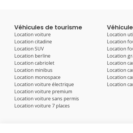
Véhicules de tourisme
Véhicules
Location voiture
Location uti
Location citadine
Location f
Location SUV
Location f
Location berline
Location g
Location cabriolet
Location c
Location minibus
Location c
Location monospace
Location c
Location voiture électrique
Location c
Location voiture premium
Location voiture sans permis
Location voiture 7 places