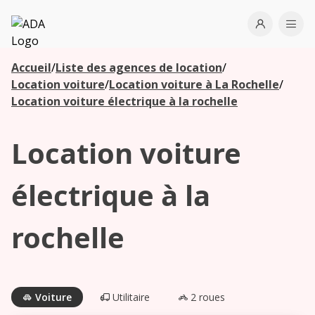
ADA
Open use
Ope
Accueil
/
Liste des agences de location
/
Les
Location voiture
/
Location voiture à La Rochelle
/
agences à
Location voiture électrique à la rochelle
proximité
Location voiture
Commencez
votre
électrique à la
recherche
pour voir les
rochelle
agences à
proximité
Voiture
Utilitaire
2 roues