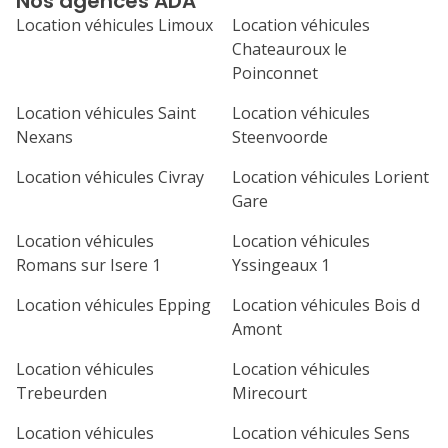
Nos agences ADA
septembre 2026
Location véhicules Limoux
Location véhicules
lu
ma
me
je
ve
Chateauroux le
Poinconnet
1
2
3
4
Location véhicules Saint
Location véhicules
7
8
9
10
11
Nexans
Steenvoorde
14
15
16
17
18
Location véhicules Civray
Location véhicules Lorient
Gare
21
22
23
24
25
Location véhicules
Location véhicules
28
29
30
Romans sur Isere 1
Yssingeaux 1
Location véhicules Epping
Location véhicules Bois d
Amont
Location véhicules
Location véhicules
Trebeurden
Mirecourt
Location véhicules
Location véhicules Sens