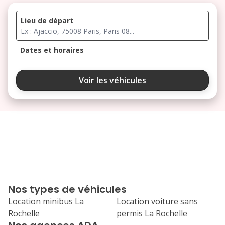
Lieu de départ
Dates et horaires
août 2026
Voir les véhicules
lu
ma
me
je
ve
3
4
5
6
7
10
11
12
13
14
17
18
19
20
21
Nos types de véhicules
24
25
26
27
28
Location minibus La
Location voiture sans
Rochelle
permis La Rochelle
31