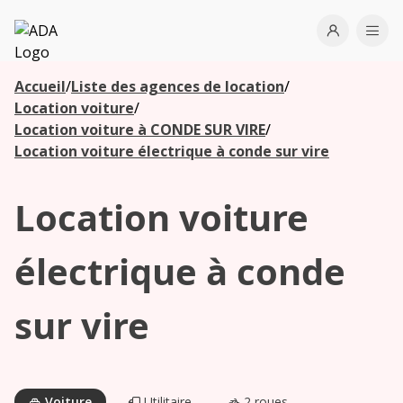
ADA
Open use
Ope
Accueil
/
Liste des agences de location
/
Les
Location voiture
/
agences à
Location voiture à CONDE SUR VIRE
/
proximité
Location voiture électrique à conde sur vire
Location voiture
Commencez
votre
recherche
électrique à conde
pour voir les
agences à
sur vire
proximité
Voiture
Utilitaire
2 roues