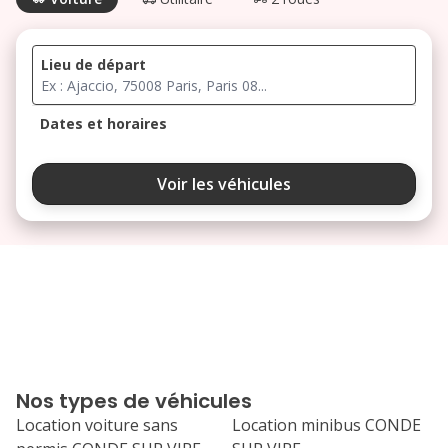
Lieu de départ
Dates et horaires
août 2026
Voir les véhicules
lu
ma
me
je
ve
3
4
5
6
7
10
11
12
13
14
17
18
19
20
21
Nos types de véhicules
24
25
26
27
28
Location voiture sans
Location minibus CONDE