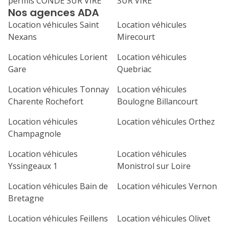
permis CONDE SUR VIRE
SUR VIRE
31
Nos agences ADA
septembre 2026
Location véhicules Saint
Location véhicules
lu
ma
me
je
ve
Nexans
Mirecourt
1
2
3
4
Location véhicules Lorient
Location véhicules
Gare
Quebriac
7
8
9
10
11
Location véhicules Tonnay
Location véhicules
14
15
16
17
18
Charente Rochefort
Boulogne Billancourt
21
22
23
24
25
Location véhicules
Location véhicules Orthez
Champagnole
28
29
30
Location véhicules
Location véhicules
Yssingeaux 1
Monistrol sur Loire
Location véhicules Bain de
Location véhicules Vernon
Bretagne
Location véhicules Feillens
Location véhicules Olivet