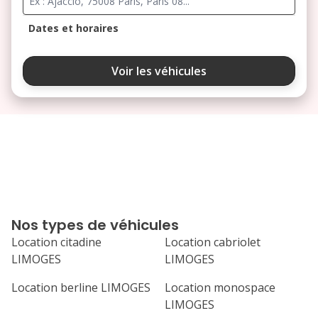
Dates et horaires
août 2026
Voir les véhicules
lu
ma
me
je
ve
3
4
5
6
7
10
11
12
13
14
17
18
19
20
21
Nos types de véhicules
24
25
26
27
28
Location citadine
Location cabriolet
LIMOGES
LIMOGES
31
septembre 2026
Location berline LIMOGES
Location monospace
LIMOGES
lu
ma
me
je
ve