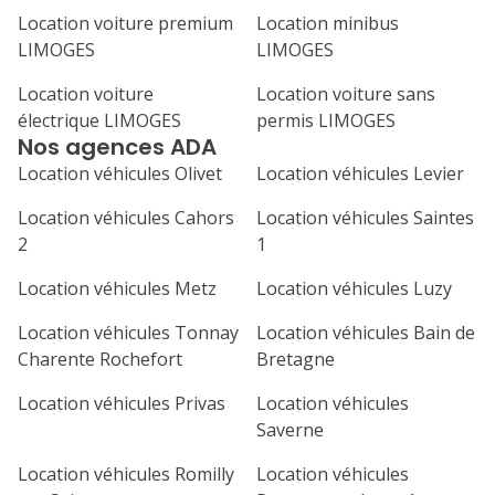
Location voiture premium
Location minibus
1
2
3
4
LIMOGES
LIMOGES
7
8
9
10
11
Location voiture
Location voiture sans
électrique LIMOGES
permis LIMOGES
14
15
16
17
18
Nos agences ADA
21
22
23
24
25
Location véhicules Olivet
Location véhicules Levier
Location véhicules Cahors
Location véhicules Saintes
28
29
30
2
1
Location véhicules Metz
Location véhicules Luzy
Location véhicules Tonnay
Location véhicules Bain de
Charente Rochefort
Bretagne
Location véhicules Privas
Location véhicules
Saverne
Location véhicules Romilly
Location véhicules