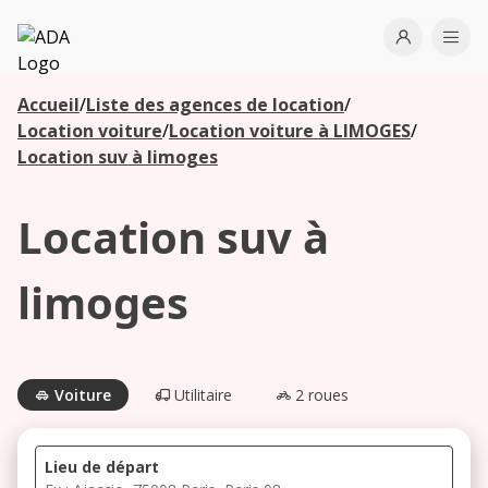
ADA
Open use
Ope
Accueil
/
Liste des agences de location
/
Les
Location voiture
/
Location voiture à LIMOGES
/
agences à
Location suv à limoges
proximité
Location suv à
Commencez
votre
limoges
recherche
pour voir les
agences à
proximité
Voiture
Utilitaire
2 roues
Lieu de départ