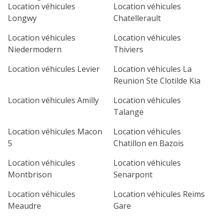
lu
ma
me
je
ve
Location véhicules
Location véhicules
Longwy
Chatellerault
1
2
3
4
Location véhicules
Location véhicules
7
8
9
10
11
Niedermodern
Thiviers
14
15
16
17
18
Location véhicules Levier
Location véhicules La
Reunion Ste Clotilde Kia
21
22
23
24
25
Location véhicules Amilly
Location véhicules
28
29
30
Talange
Location véhicules Macon
Location véhicules
5
Chatillon en Bazois
Location véhicules
Location véhicules
Montbrison
Senarpont
Location véhicules
Location véhicules Reims
Meaudre
Gare