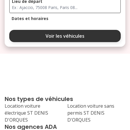
Lieu de départ
Dates et horaires
août 2026
Voir les véhicules
lu
ma
me
je
ve
3
4
5
6
7
10
11
12
13
14
17
18
19
20
21
Nos types de véhicules
24
25
26
27
28
Location voiture
Location voiture sans
électrique ST DENIS
permis ST DENIS
31
D'ORQUES
D'ORQUES
septembre 2026
Nos agences ADA