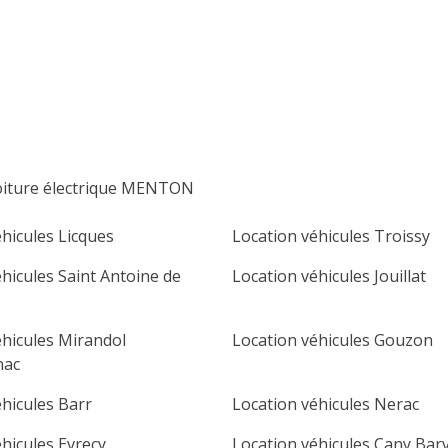
lu
ma
me
je
ve
sa
di
1
2
3
4
5
6
7
8
9
10
11
12
13
14
15
16
oiture électrique MENTON
17
18
19
20
21
22
23
hicules Licques
Location véhicules Troissy
24
25
26
27
28
29
30
hicules Saint Antoine de
Location véhicules Jouillat
31
éhicules Mirandol
Location véhicules Gouzon
nac
éhicules Barr
Location véhicules Nerac
hicules Evrecy
Location véhicules Cany Barvi