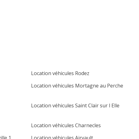
lu
ma
me
je
ve
sa
di
1
2
3
4
5
6
7
8
9
10
11
12
13
14
15
16
17
18
19
20
21
22
23
24
25
26
27
Location véhicules Rodez
28
29
30
Location véhicules Mortagne au Perche
Location véhicules Saint Clair sur l Elle
Location véhicules Charnecles
lle 1
Location véhicules Airvault