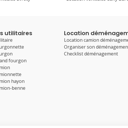
 utilitaires
Location déménage
litaire
Location camion déménagem
ourgonnette
Organiser son déménagemen
ourgon
Checklist déménagement
rand fourgon
amion
amionnette
amion hayon
amion-benne