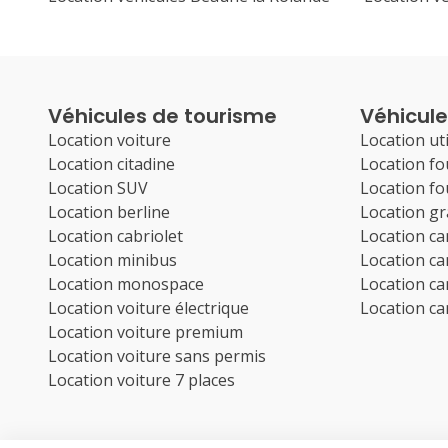
Véhicules de tourisme
Véhicules
Location voiture
Location uti
Location citadine
Location f
Location SUV
Location f
Location berline
Location g
Location cabriolet
Location c
Location minibus
Location c
Location monospace
Location c
Location voiture électrique
Location c
Location voiture premium
Location voiture sans permis
Location voiture 7 places