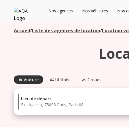
ADA
Nos agences
Nos véhicules
Nos of
Les agences à proximité
Accueil
/
Liste des agences de location
/
Location vo
Loca
Commencez votre recherche pour voir les agences à
proximité
Voiture
Utilitaire
2 roues
Lieu de départ