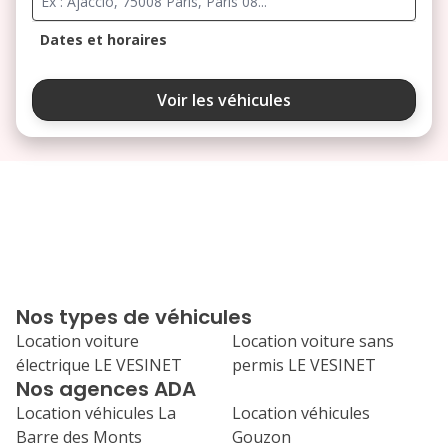
Dates et horaires
août 2026
Voir les véhicules
lu
ma
me
je
ve
3
4
5
6
7
10
11
12
13
14
17
18
19
20
21
Nos types de véhicules
24
25
26
27
28
Location voiture
Location voiture sans
électrique LE VESINET
permis LE VESINET
31
Nos agences ADA
septembre 2026
Location véhicules La
Location véhicules
lu
ma
me
je
ve
Barre des Monts
Gouzon