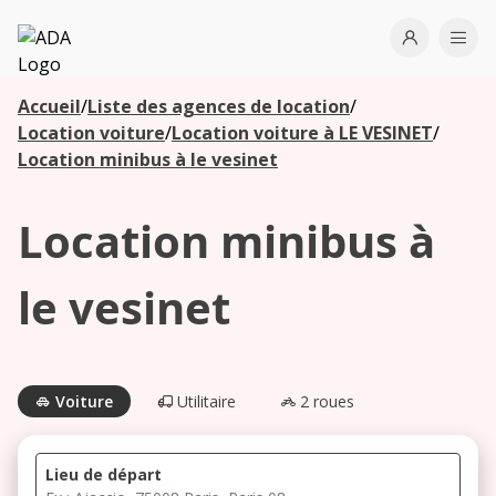
ADA
Open use
Ope
Accueil
/
Liste des agences de location
/
Les
Location voiture
/
Location voiture à LE VESINET
/
agences à
Location minibus à le vesinet
proximité
Location minibus à
Commencez
votre
le vesinet
recherche
pour voir les
agences à
proximité
Voiture
Utilitaire
2 roues
Lieu de départ