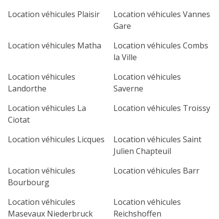
1
2
3
4
Location véhicules Plaisir
Location véhicules Vannes
Gare
7
8
9
10
11
Location véhicules Matha
Location véhicules Combs
14
15
16
17
18
la Ville
21
22
23
24
25
Location véhicules
Location véhicules
Landorthe
Saverne
28
29
30
Location véhicules La
Location véhicules Troissy
Ciotat
Location véhicules Licques
Location véhicules Saint
Julien Chapteuil
Location véhicules
Location véhicules Barr
Bourbourg
Location véhicules
Location véhicules
Masevaux Niederbruck
Reichshoffen