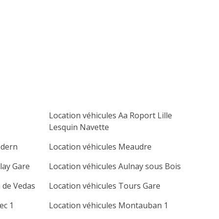
lu
ma
me
je
ve
sa
di
1
2
3
4
5
6
7
8
9
10
11
12
13
14
15
16
17
18
19
20
21
22
23
24
25
26
27
Location véhicules Aa Roport Lille
28
29
30
Lesquin Navette
odern
Location véhicules Meaudre
lay Gare
Location véhicules Aulnay sous Bois
n de Vedas
Location véhicules Tours Gare
ec 1
Location véhicules Montauban 1