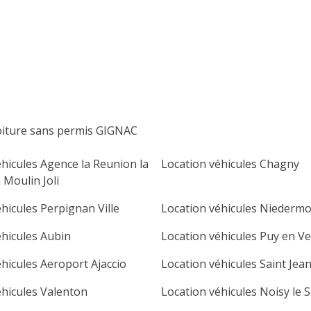
lu
ma
me
je
ve
sa
di
1
2
3
4
5
6
7
8
9
10
11
12
13
14
15
16
oiture sans permis GIGNAC
17
18
19
20
21
22
23
éhicules Agence la Reunion la
Location véhicules Chagny
24
25
26
27
28
29
30
 Moulin Joli
31
hicules Perpignan Ville
Location véhicules Niederm
éhicules Aubin
Location véhicules Puy en Ve
hicules Aeroport Ajaccio
Location véhicules Saint Jea
éhicules Valenton
Location véhicules Noisy le S