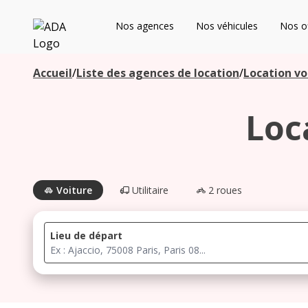
ADA
Nos agences
Nos véhicules
Nos of
Les agences à proximité
Accueil
/
Liste des agences de location
/
Location vo
Loc
Commencez votre recherche pour voir les agences à
proximité
Voiture
Utilitaire
2 roues
Lieu de départ