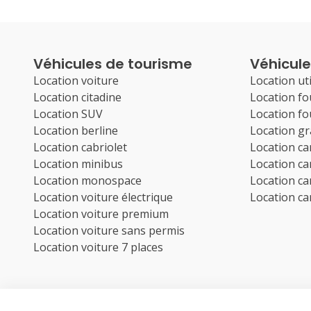
Véhicules de tourisme
Véhicules
Location voiture
Location uti
Location citadine
Location f
Location SUV
Location f
Location berline
Location g
Location cabriolet
Location c
Location minibus
Location c
Location monospace
Location c
Location voiture électrique
Location c
Location voiture premium
Location voiture sans permis
Location voiture 7 places