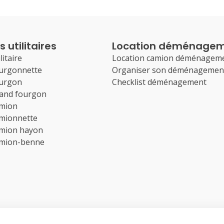
 utilitaires
Location déménage
litaire
Location camion déménagem
ourgonnette
Organiser son déménagemen
ourgon
Checklist déménagement
rand fourgon
amion
amionnette
amion hayon
amion-benne