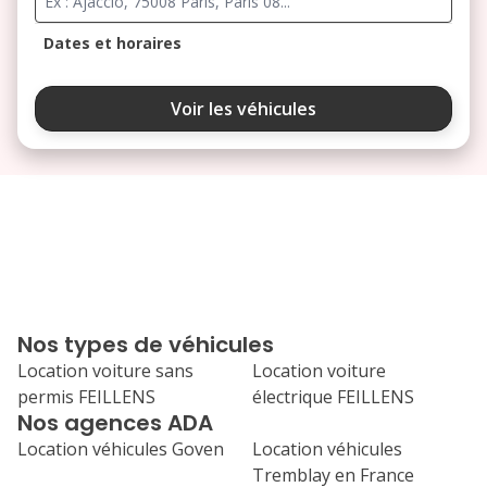
Dates et horaires
août 2026
Voir les véhicules
lu
ma
me
je
ve
3
4
5
6
7
10
11
12
13
14
17
18
19
20
21
Nos types de véhicules
24
25
26
27
28
Location voiture sans
Location voiture
permis FEILLENS
électrique FEILLENS
31
Nos agences ADA
septembre 2026
Location véhicules Goven
Location véhicules
lu
ma
me
je
ve
Tremblay en France