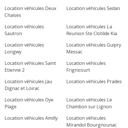
1
2
3
4
Location véhicules Deux
Location véhicules Sedan
Chaises
7
8
9
10
11
Location véhicules
Location véhicules La
14
15
16
17
18
Sautron
Reunion Ste Clotilde Kia
21
22
23
24
25
Location véhicules
Location véhicules Guipry
Longwy
Messac
28
29
30
Location véhicules Saint
Location véhicules
Etienne 2
Frignicourt
Location véhicules Jau
Location véhicules Prades
Dignac et Loirac
Location véhicules Oye
Location véhicules Le
Plage
Chambon sur Lignon
Location véhicules Amilly
Location véhicules
Mirandol Bourgnounac