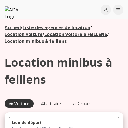
ADA
Open use
Ope
Accueil
/
Liste des agences de location
/
Les
Location voiture
/
Location voiture à FEILLENS
/
agences à
Location minibus à feillens
proximité
Location minibus à
Commencez
votre
feillens
recherche
pour voir les
agences à
proximité
Voiture
Utilitaire
2 roues
Lieu de départ