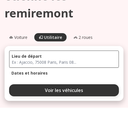
remiremont
Voiture
Utilitaire
2 roues
Lieu de départ
Dates et horaires
août 2026
Voir les véhicules
lu
ma
me
je
ve
3
4
5
6
7