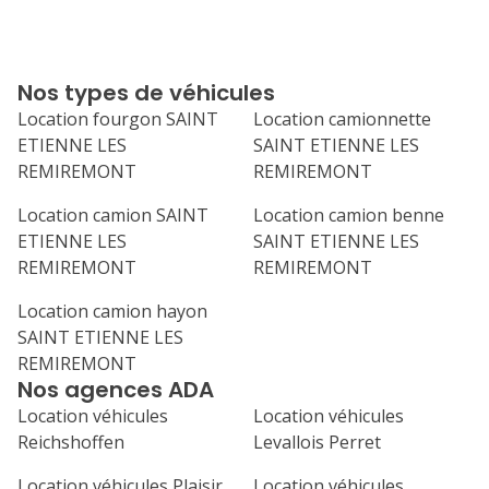
10
11
12
13
14
17
18
19
20
21
Nos types de véhicules
24
25
26
27
28
Location fourgon SAINT
Location camionnette
ETIENNE LES
SAINT ETIENNE LES
31
REMIREMONT
REMIREMONT
septembre 2026
Location camion SAINT
Location camion benne
lu
ma
me
je
ve
ETIENNE LES
SAINT ETIENNE LES
1
2
3
4
REMIREMONT
REMIREMONT
7
8
9
10
11
Location camion hayon
SAINT ETIENNE LES
14
15
16
17
18
REMIREMONT
Nos agences ADA
21
22
23
24
25
Location véhicules
Location véhicules
Reichshoffen
Levallois Perret
28
29
30
Location véhicules Plaisir
Location véhicules