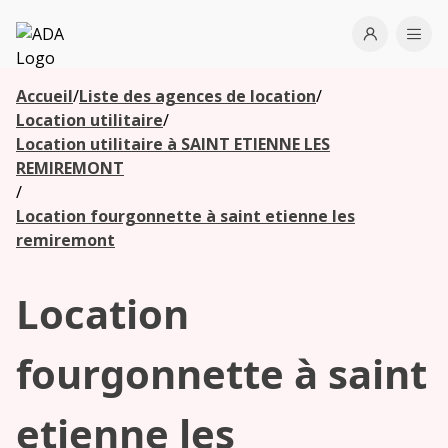
ADA
Open use
Ope
Accueil
/
Liste des agences de location
/
Les
Location utilitaire
/
agences à
Location utilitaire à SAINT ETIENNE LES
proximité
REMIREMONT
/
Location fourgonnette à saint etienne les
Commencez
remiremont
votre
recherche
Location
pour voir les
agences à
proximité
fourgonnette à saint
etienne les