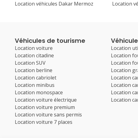
Location véhicules Dakar Mermoz
Location vé
Véhicules de tourisme
Véhicules
Location voiture
Location uti
Location citadine
Location f
Location SUV
Location f
Location berline
Location g
Location cabriolet
Location c
Location minibus
Location c
Location monospace
Location c
Location voiture électrique
Location c
Location voiture premium
Location voiture sans permis
Location voiture 7 places