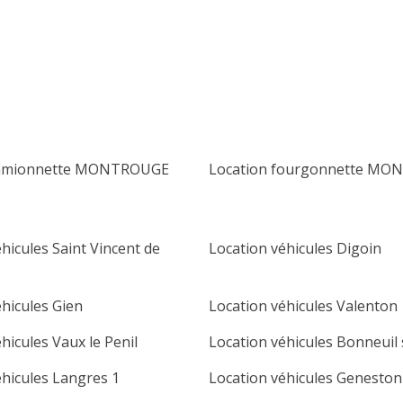
lu
ma
me
je
ve
sa
di
1
2
3
4
5
6
7
8
9
10
11
12
13
14
15
16
camionnette MONTROUGE
Location fourgonnette M
17
18
19
20
21
22
23
24
25
26
27
28
29
30
hicules Saint Vincent de
Location véhicules Digoin
31
éhicules Gien
Location véhicules Valenton
hicules Vaux le Penil
Location véhicules Bonneuil
éhicules Langres 1
Location véhicules Geneston