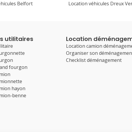
hicules Belfort
Location véhicules Dreux Ver
 utilitaires
Location déménage
litaire
Location camion déménagem
ourgonnette
Organiser son déménagemen
ourgon
Checklist déménagement
rand fourgon
amion
amionnette
amion hayon
amion-benne