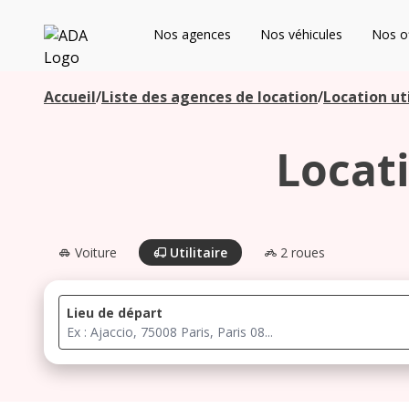
ADA
Nos agences
Nos véhicules
Nos of
Les agences à proximité
Accueil
/
Liste des agences de location
/
Location uti
Locat
Commencez votre recherche pour voir les agences à
proximité
Voiture
Utilitaire
2 roues
Lieu de départ