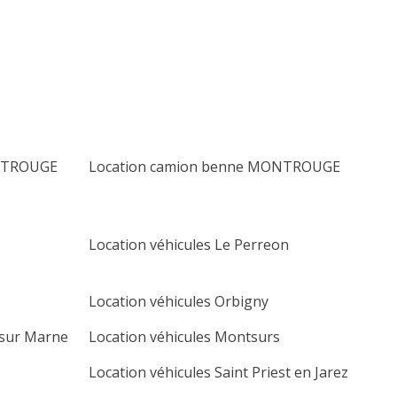
lu
ma
me
je
ve
sa
di
1
2
3
4
5
6
7
8
9
10
11
12
13
14
15
16
17
18
19
20
ONTROUGE
Location camion benne MONTROUGE
21
22
23
24
25
26
27
28
29
30
Location véhicules Le Perreon
Location véhicules Orbigny
 sur Marne
Location véhicules Montsurs
Location véhicules Saint Priest en Jarez