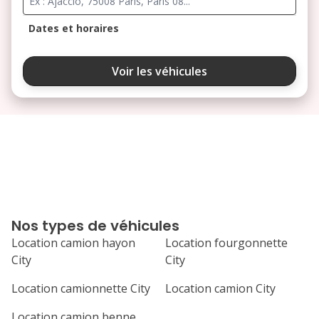
Dates et horaires
août 2026
Voir les véhicules
lu
ma
me
je
ve
3
4
5
6
7
10
11
12
13
14
17
18
19
20
21
Nos types de véhicules
24
25
26
27
28
Location camion hayon
Location fourgonnette
City
City
31
septembre 2026
Location camionnette City
Location camion City
lu
ma
me
je
ve
Location camion benne