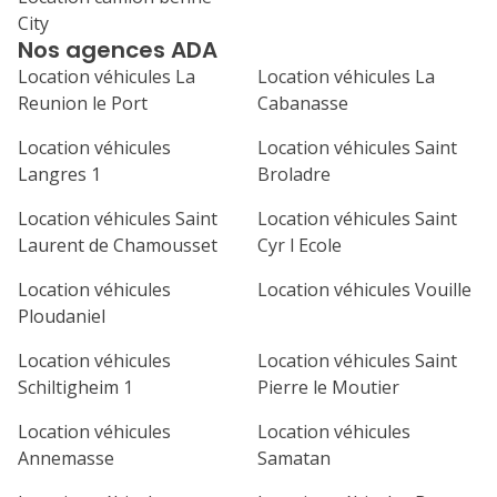
City
1
2
3
4
Nos agences ADA
7
8
9
10
11
Location véhicules La
Location véhicules La
Reunion le Port
Cabanasse
14
15
16
17
18
Location véhicules
Location véhicules Saint
21
22
23
24
25
Langres 1
Broladre
Location véhicules Saint
Location véhicules Saint
28
29
30
Laurent de Chamousset
Cyr l Ecole
Location véhicules
Location véhicules Vouille
Ploudaniel
Location véhicules
Location véhicules Saint
Schiltigheim 1
Pierre le Moutier
Location véhicules
Location véhicules
Annemasse
Samatan