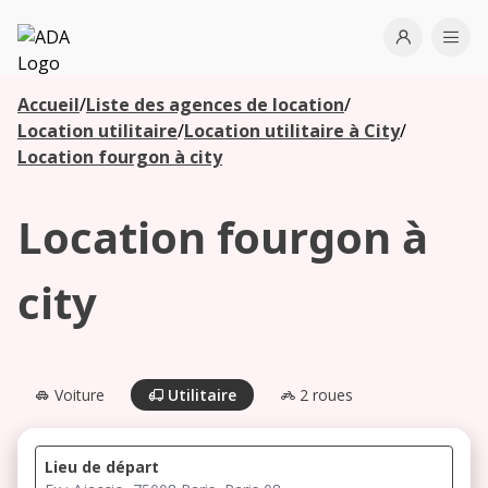
ADA
Open use
Ope
Accueil
/
Liste des agences de location
/
Les
Location utilitaire
/
Location utilitaire à City
/
agences à
Location fourgon à city
proximité
Location fourgon à
Commencez
votre
city
recherche
pour voir les
agences à
proximité
Voiture
Utilitaire
2 roues
Lieu de départ