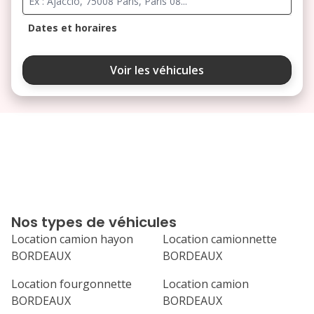
Dates et horaires
août 2026
Voir les véhicules
lu
ma
me
je
ve
3
4
5
6
7
10
11
12
13
14
17
18
19
20
21
Nos types de véhicules
24
25
26
27
28
Location camion hayon
Location camionnette
BORDEAUX
BORDEAUX
31
septembre 2026
Location fourgonnette
Location camion
BORDEAUX
BORDEAUX
lu
ma
me
je
ve