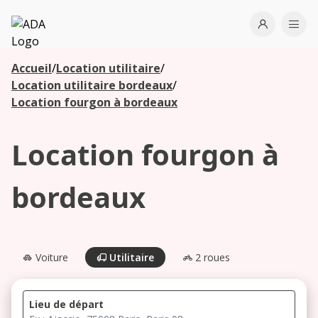
ADA
Open use
Ope
Accueil
/
Location utilitaire
/
Les
Location utilitaire bordeaux
/
agences à
Location fourgon à bordeaux
proximité
Location fourgon à
Commencez
votre
bordeaux
recherche
pour voir les
agences à
proximité
Voiture
Utilitaire
2 roues
Lieu de départ