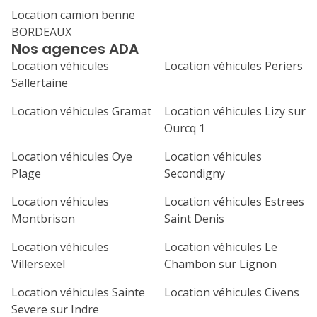
Location camion benne
1
2
3
4
BORDEAUX
Nos agences ADA
7
8
9
10
11
Location véhicules
Location véhicules Periers
14
15
16
17
18
Sallertaine
21
22
23
24
25
Location véhicules Gramat
Location véhicules Lizy sur
Ourcq 1
28
29
30
Location véhicules Oye
Location véhicules
Plage
Secondigny
Location véhicules
Location véhicules Estrees
Montbrison
Saint Denis
Location véhicules
Location véhicules Le
Villersexel
Chambon sur Lignon
Location véhicules Sainte
Location véhicules Civens
Severe sur Indre