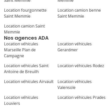
Saint Memmie
Memmie
31
septembre 2026
Location fourgonnette
Location camion benne
Saint Memmie
Saint Memmie
lu
ma
me
je
ve
Location camion Saint
1
2
3
4
Memmie
Nos agences ADA
7
8
9
10
11
Location véhicules
Location véhicules
14
15
16
17
18
Marseille Plan de
Gerardmer
Campagne
21
22
23
24
25
Location véhicules Saint
Location véhicules Rodez
28
29
30
Antoine de Breuilh
Location véhicules Airvault
Location véhicules
Valensole
Location véhicules
Location véhicules Prades
Louviers