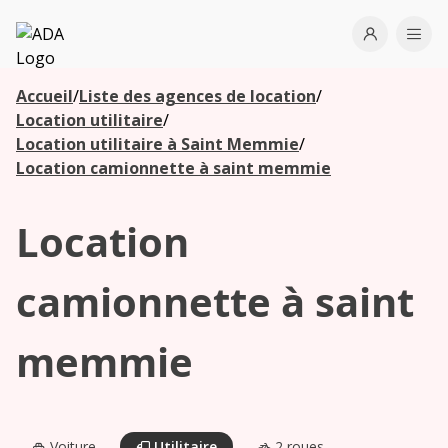
ADA
Open use
Ope
Accueil
/
Liste des agences de location
/
Les
Location utilitaire
/
agences à
Location utilitaire à Saint Memmie
/
proximité
Location camionnette à saint memmie
Location
Commencez
votre
recherche
camionnette à saint
pour voir les
agences à
memmie
proximité
Voiture
Utilitaire
2 roues