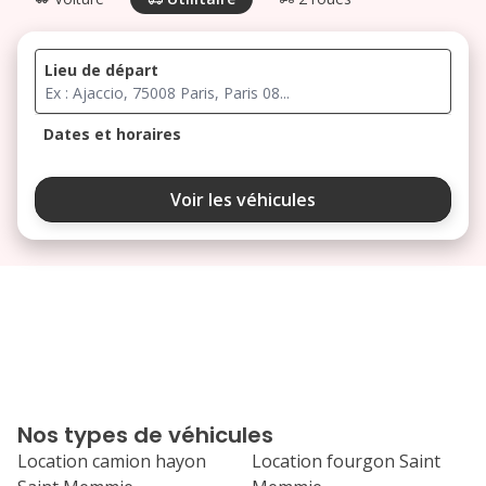
Lieu de départ
Dates et horaires
août 2026
Voir les véhicules
lu
ma
me
je
ve
3
4
5
6
7
10
11
12
13
14
17
18
19
20
21
Nos types de véhicules
24
25
26
27
28
Location camion hayon
Location fourgon Saint